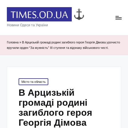
Новини Одеси та України
Головна
»
В Арцизькій громаді родині загиблого героя Георгія Дімова урочисто
вручили орден “За мужність” III ступеня та відзнаку військового честі.
Posted
Місто та область
in
В Арцизькій
громаді родині
загиблого героя
Георгія Дімова