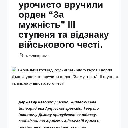
урочисто вручили
орден “За
мужність” III
ступеня та відзнаку
військового честі.
16 Жовтня, 2025
Державну нагороду Герою, жителю села
Виноградівка Арцизької громади, Георгію
Івановичу Дімову присуджено за відвагу,
стійкість та вірність військовій присязі,
продемонстровані під час захисту