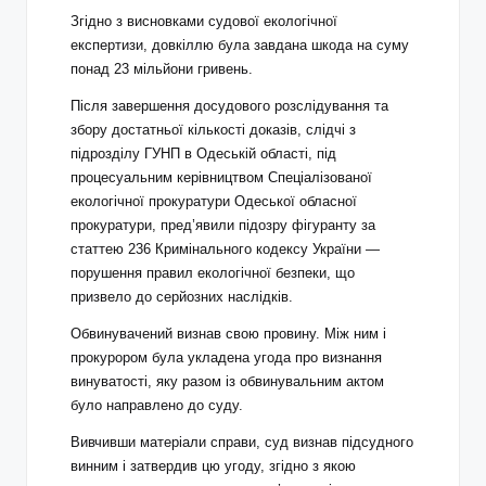
Згідно з висновками судової екологічної
експертизи, довкіллю була завдана шкода на суму
понад 23 мільйони гривень.
Після завершення досудового розслідування та
збору достатньої кількості доказів, слідчі з
підрозділу ГУНП в Одеській області, під
процесуальним керівництвом Спеціалізованої
екологічної прокуратури Одеської обласної
прокуратури, пред’явили підозру фігуранту за
статтею 236 Кримінального кодексу України —
порушення правил екологічної безпеки, що
призвело до серйозних наслідків.
Обвинувачений визнав свою провину. Між ним і
прокурором була укладена угода про визнання
винуватості, яку разом із обвинувальним актом
було направлено до суду.
Вивчивши матеріали справи, суд визнав підсудного
винним і затвердив цю угоду, згідно з якою