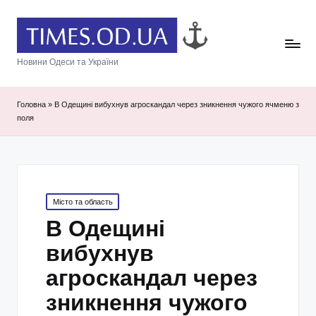
Новини Одеси та України
Головна
»
В Одещині вибухнув агроскандал через зникнення чужого ячменю з
поля
Posted
Місто та область
in
В Одещині
вибухнув
агроскандал через
зникнення чужого