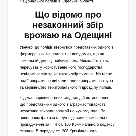
Національної поліції в Одеській області.
Що відомо про
незаконний збір
врожаю на Одещині
Увечері до поліції звернувся представник одного з
фермерських господарств і повідомив, що на
земельній ділянці поблизу села Миколаївка, яка
перебуває у користуванні його господарства,
невідомі особи здійснюють збір ячменю. На місце
події оперативно виїхали слідчо-оперативна група
та керівництво територіального підрозділу поліції.
Під час першочергових слідчих дій встановлено,
що представники одного з аграрних товариств
незаконно збирали врожай на чужому полі. За
виявленим фактом слідчі відкрили кримінальне
провадження за ч. 4 ст. 185 Кримінального кодексу
України. В порядку ст. 208 Кримінального