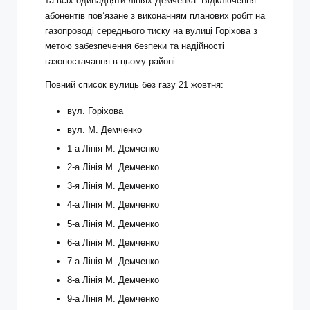
та всіх одинадцяти лініях Демченка. Відключення
абонентів пов’язане з виконанням планових робіт на
газопроводі середнього тиску на вулиці Горіхова з
метою забезпечення безпеки та надійності
газопостачання в цьому районі.
Повний список вулиць без газу 21 жовтня:
вул. Горіхова
вул. М. Демченко
1-а Лінія М. Демченко
2-а Лінія М. Демченко
3-я Лінія М. Демченко
4-а Лінія М. Демченко
5-а Лінія М. Демченко
6-а Лінія М. Демченко
7-а Лінія М. Демченко
8-а Лінія М. Демченко
9-а Лінія М. Демченко