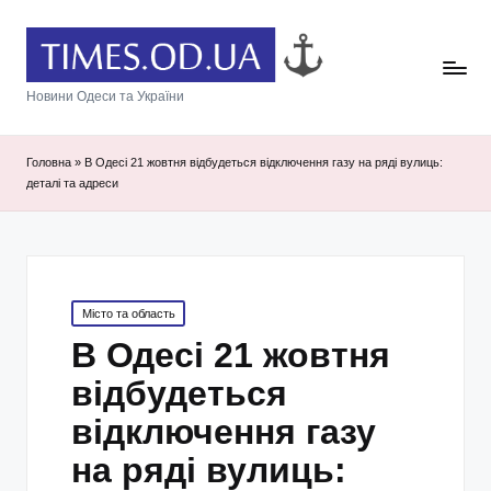
Новини Одеси та України
Головна
»
В Одесі 21 жовтня відбудеться відключення газу на ряді вулиць:
деталі та адреси
Posted
Місто та область
in
В Одесі 21 жовтня
відбудеться
відключення газу
на ряді вулиць: