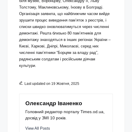
біля музею, Воронцову, Олександру II, Льву
Толстому, Маклиновському, Інзову в Болграді.
Організація заявила, що найближчим часом вийде
зрушити процес виведення пам’яток з реєстрів, і
списки швидко оновлюватимуться через численні
демонтажі. Решта близько 80 пам’ятників для
демонтажу знаходяться в інших регіонах України –
Києві, Харкові, Дніпрі, Миколаєві, серед них
численні пам’ятники “Борцям за владу рад”,
радянським солдатам і російським діячам
культури.
Last updated on 19 Жовтня, 2025
Олександр Іваненко
Головний редактор порталу Times.od.ua,
досвід у ЗМІ 10 років.
View All Posts