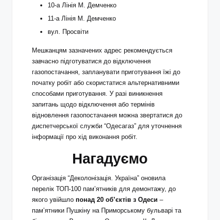
10-а Лінія М. Демченко
11-а Лінія М. Демченко
вул. Просвіти
Мешканцям зазначених адрес рекомендується
завчасно підготуватися до відключення
газопостачання, запланувати приготування їжі до
початку робіт або скористатися альтернативними
способами приготування. У разі виникнення
запитань щодо відключення або термінів
відновлення газопостачання можна звертатися до
диспетчерської служби “Одесагаз” для уточнення
інформації про хід виконання робіт.
Нагадуємо
Організація “Деколонізація. Україна” оновила
перелік ТОП-100 пам’ятників для демонтажу, до
якого увійшло
понад 20 об’єктів з Одеси
–
пам’ятники Пушкіну на Приморському бульварі та