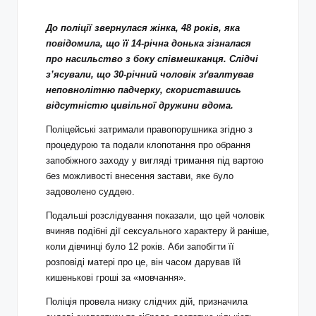
До поліції звернулася жінка, 48 років, яка
повідомила, що її 14-річна донька зізналася
про насильство з боку співмешканця.
Слідчі
з’ясували, що 30-річний чоловік зґвалтував
неповнолітню падчерку, скориставшись
відсутністю цивільної дружини вдома.
Поліцейські затримали правопорушника згідно з
процедурою та подали клопотання про обрання
запобіжного заходу у вигляді тримання під вартою
без можливості внесення застави, яке було
задоволено суддею.
Подальші розслідування показали, що цей чоловік
вчиняв подібні дії сексуального характеру й раніше,
коли дівчинці було 12 років. Аби запобігти її
розповіді матері про це, він часом дарував їй
кишенькові гроші за «мовчання».
Поліція провела низку слідчих дій, призначила