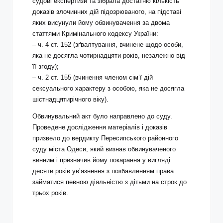
судові експертизи та зібрала достатню кількість
доказів злочинних дій підозрюваного, на підставі
яких висунули йому обвинувачення за двома
статтями Кримінального кодексу України:
– ч. 4 ст. 152 (зґвалтування, вчинене щодо особи,
яка не досягла чотирнадцяти років, незалежно від
її згоду);
– ч. 2 ст. 155 (вчинення членом сім’ї дій
сексуального характеру з особою, яка не досягла
шістнадцятирічного віку).
Обвинувальний акт було направлено до суду.
Проведене дослідження матеріалів і доказів
призвело до вердикту Пересипського районного
суду міста Одеси, який визнав обвинуваченого
винним і призначив йому покарання у вигляді
десяти років ув’язнення з позбавленням права
займатися певною діяльністю з дітьми на строк до
трьох років.