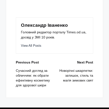
Олександр Іваненко
Головний редактор порталу Times.od.ua,
досвід у ЗМІ 10 років.
View All Posts
Post
Previous Post
Next Post
navigation
Сучасний догляд за
Новорічні шкарпетки:
обличчям: як обрати
затишок, стиль та
ефективну косметику
магія зимових свят
для здорової шкіри