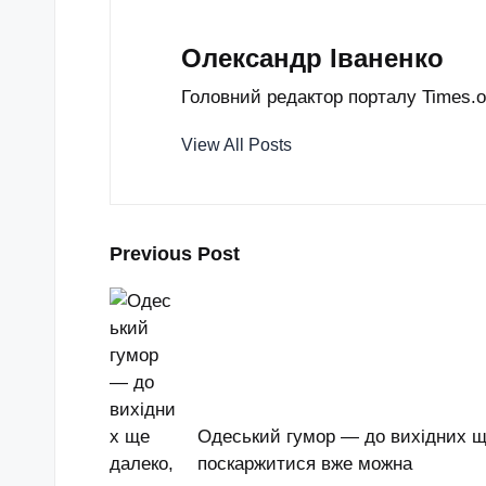
Олександр Іваненко
Головний редактор порталу Times.od
View All Posts
Post
Previous Post
navigation
Одеський гумор — до вихідних щ
поскаржитися вже можна