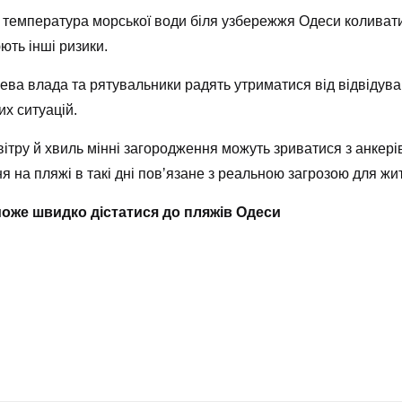
я температура морської води біля узбережжя Одеси колива
ють інші ризики.
ева влада та рятувальники радять утриматися від відвідува
х ситуацій.
вітру й хвиль мінні загородження можуть зриватися з анкер
 на пляжі в такі дні повʼязане з реальною загрозою для жит
може швидко дістатися до пляжів Одеси