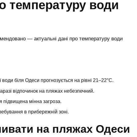
ро температуру води
 води біля Одеси прогнозується на рівні 21–22°С.
наразі відпочинок на пляжах небезпечний.
я підвищена мінна загроза.
ребування в прибережній зоні.
чивати на пляжах Одеси