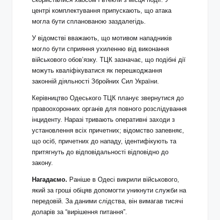
центрі комплектування припускають, що атака
могла бути спланованою заздалегідь.
У відомстві вважають, що мотивом нападників
могло бути сприяння ухиленню від виконання
військового обов’язку. ТЦК зазначає, що подібні дії
можуть кваліфікуватися як перешкоджання
законній діяльності Збройних Сил України.
Керівництво Одеського ТЦК планує звернутися до
правоохоронних органів для повного розслідування
інциденту. Наразі тривають оперативні заходи з
установлення всіх причетних; відомство запевняє,
що осіб, причетних до нападу, ідентифікують та
притягнуть до відповідальності відповідно до
закону.
Нагадаємо.
Раніше в Одесі викрили військового,
який за гроші обіцяв допомогти уникнути служби на
передовій. За даними слідства, він вимагав тисячі
доларів за “вирішення питання”.