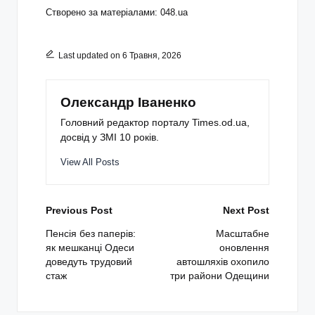
Створено за матеріалами: 048.ua
Last updated on 6 Травня, 2026
Олександр Іваненко
Головний редактор порталу Times.od.ua,
досвід у ЗМІ 10 років.
View All Posts
Post
Previous Post
Next Post
navigation
Пенсія без паперів:
Масштабне
як мешканці Одеси
оновлення
доведуть трудовий
автошляхів охопило
стаж
три райони Одещини