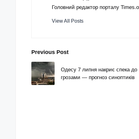
Головний редактор порталу Times.od
View All Posts
Post
Previous Post
navigation
Одесу 7 липня накриє спека до
грозами — прогноз синоптиків