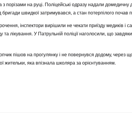
 з порізами на руці. Поліцейські одразу надали домедичну 
д бригади швидкої затримувався, а стан потерпілого почав 
чення, інспектори вирішили не чекати приїзду медиків і сам
та лікування. У Патрульній поліції наголосили, що завдяки
опчик пішов на прогулянку і не повернувся додому, через що
ї жительки, яка впізнала школяра за орієнтуванням.