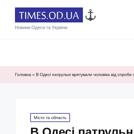
Новини Одеси та України
Головна
»
В Одесі патрульні врятували чоловіка від спроби
Posted
Місто та область
in
В Одесі патрульн