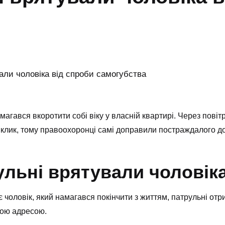
магався вкоротити собі віку у власній квартирі. Через пові
клик, тому правоохоронці самі доправили постраждалого до
ульні врятували чоловіка
 чоловік, який намагався покінчити з життям, патрульні отр
ною адресою.