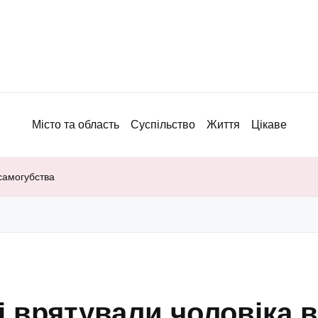
Місто та область
Суспільство
Життя
Цікаве
 самогубства
і врятували чоловіка 