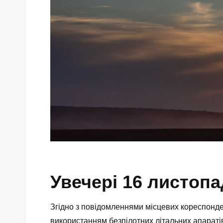
Увечері 16 листопа
Згідно з повідомленнями місцевих кореспонден
використанням безпілотних літальних апаратів