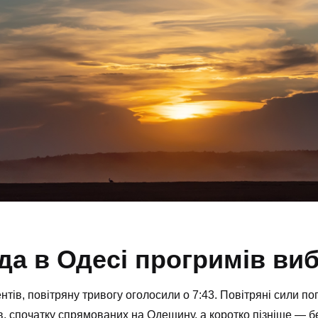
да в Одесі прогримів виб
тів, повітряну тривогу оголосили о 7:43. Повітряні сили п
, спочатку спрямованих на Одещину, а коротко пізніше — бе