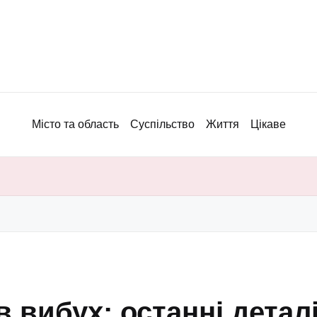
Місто та область
Суспільство
Життя
Цікаве
 вибух: останні деталі