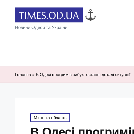
Новини Одеси та України
Головна
»
В Одесі прогримів вибух: останні деталі ситуації
Posted
Місто та область
in
В Одесі прогримів