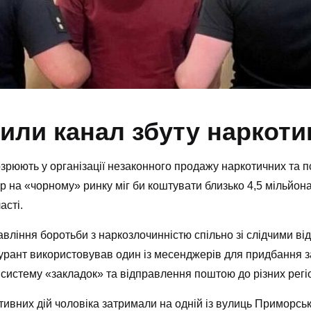
или канал збуту наркотик
озрюють у організації незаконного продажу наркотичних та пс
р на «чорному» ринку міг би коштувати близько 4,5 мільйон
асті.
ління боротьби з наркозлочинністю спільно зі слідчими від
ігурант використовував один із месенджерів для придбання 
з систему «закладок» та відправлення поштою до різних регіо
ивних дій чоловіка затримали на одній із вулиць Приморськ