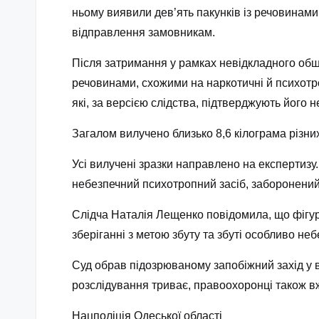
ньому виявили дев’ять пакунків із речовинами 
відправлення замовникам.
Після затримання у рамках невідкладного обш
речовинами, схожими на наркотичні й психотро
які, за версією слідства, підтверджують його н
Загалом вилучено близько 8,6 кілограма різни
Усі вилучені зразки направлено на експертизу
небезпечний психотропний засіб, заборонений 
Слідча Наталія Лещенко повідомила, що фігура
зберіганні з метою збуту та збуті особливо н
Суд обрав підозрюваному запобіжний захід у 
розслідування триває, правоохоронці також 
Нацполіція Одеської області