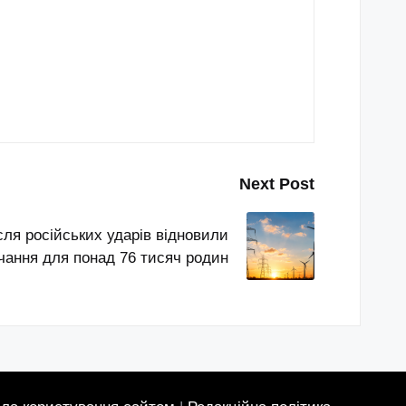
Next Post
сля російських ударів відновили
чання для понад 76 тисяч родин