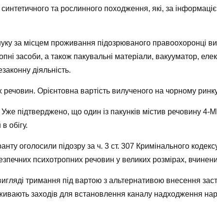
синтетичного та рослинного походження, які, за інформацією
уку за місцем проживання підозрюваного правоохоронці вил
пні засоби, а також пакувальні матеріали, вакууматор, елек
езаконну діяльність.
х речовин. Орієнтовна вартість вилученого на чорному ринк
. Уже підтверджено, що один із пакунків містив речовину 4
в обігу.
нту оголосили підозру за ч. 3 ст. 307 Кримінального кодекс
ебезпечних психотропних речовин у великих розмірах, вчине
вигляді тримання під вартою з альтернативою внесення заст
вживають заходів для встановлення каналу надходження нар