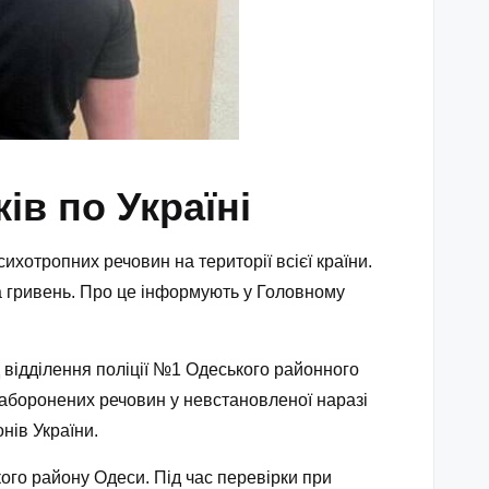
ів по Україні
ихотропних речовин на території всієї країни.
а гривень. Про це інформують у Головному
 відділення поліції №1 Одеського районного
заборонених речовин у невстановленої наразі
нів України.
ого району Одеси. Під час перевірки при