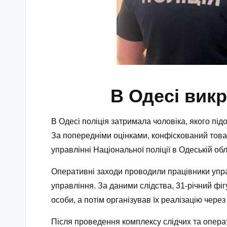
В Одесі викр
В Одесі поліція затримала чоловіка, якого під
За попередніми оцінками, конфіскований това
управлінні Національної поліції в Одеській обл
Оперативні заходи проводили працівники управ
управління. За даними слідства, 31-річний ф
особи, а потім організував їх реалізацію чере
Після проведення комплексу слідчих та операт