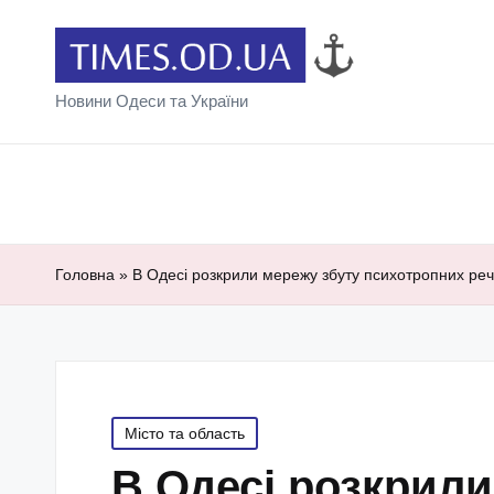
Новини Одеси та України
Головна
»
В Одесі розкрили мережу збуту психотропних речо
Posted
Місто та область
in
В Одесі розкрил