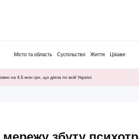
Місто та область
Суспільство
Життя
Цікаве
вин на 4,5 млн грн, що діяла по всій Україні
и мережу збуту психот