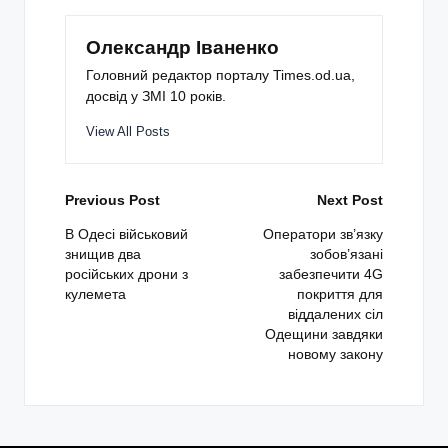
Олександр Іваненко
Головний редактор порталу Times.od.ua,
досвід у ЗМІ 10 років.
View All Posts
Post
Previous Post
Next Post
navigation
В Одесі військовий
Оператори зв’язку
знищив два
зобов’язані
російських дрони з
забезпечити 4G
кулемета
покриття для
віддалених сіл
Одещини завдяки
новому закону