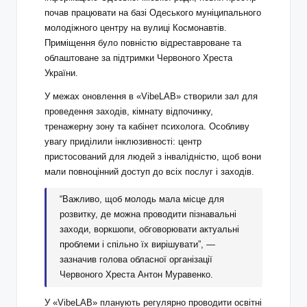
почав працювати на базі Одеського муніципального
молодіжного центру на вулиці Космонавтів.
Приміщення було повністю відреставроване та
облаштоване за підтримки Червоного Хреста
України.
У межах оновлення в «VibeLAB» створили зал для
проведення заходів, кімнату відпочинку,
тренажерну зону та кабінет психолога. Особливу
увагу приділили інклюзивності: центр
пристосований для людей з інвалідністю, щоб вони
мали повноцінний доступ до всіх послуг і заходів.
“Важливо, щоб молодь мала місце для
розвитку, де можна проводити пізнавальні
заходи, воркшопи, обговорювати актуальні
проблеми і спільно їх вирішувати”, —
зазначив голова обласної організації
Червоного Хреста Антон Муравенко.
У «VibeLAB» планують регулярно проводити освітні