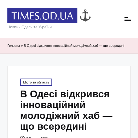
Новини Одеси та України
Головна
»
В Одесі відкрився інноваційний молодіжний хаб — що всередині
Posted
Місто та область
in
В Одесі відкрився
інноваційний
молодіжний хаб —
що всередині