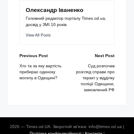
Олександр Іваненко
Головний редактор порталу Times.od.ua,
досвід у ЗМІ 10 років.
View All Posts
Post
Previous Post
Next Post
navigation
Хто та за яку вартість
Суд розпочав
прибирає одиноку
розгляд справи про
могилу в Одещині?
теракт у відділку
поліції Одещини,
замовлений РФ
2026 — Times.od.UA. Зворотній зв'язок: info@times.od.ua |
Політика конфіндеційності
|
Контакти
|