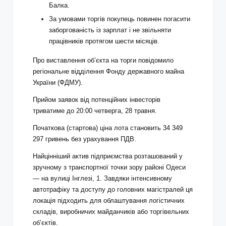
Балка.
За умовами торгів покупець повинен погасити
заборгованість із зарплат і не звільняти
працівників протягом шести місяців.
Про виставлення об’єкта на торги повідомило
регіональне відділення Фонду державного майна
України (ФДМУ).
Прийом заявок від потенційних інвесторів
триватиме до 20:00 четверга, 28 травня.
Початкова (стартова) ціна лота становить 34 349
297 гривень без урахування ПДВ.
Найцінніший актив підприємства розташований у
зручному з транспортної точки зору районі Одеси
— на вулиці Інглезі, 1. Завдяки інтенсивному
автотрафіку та доступу до головних магістралей ця
локація підходить для облаштування логістичних
складів, виробничих майданчиків або торгівельних
об’єктів.