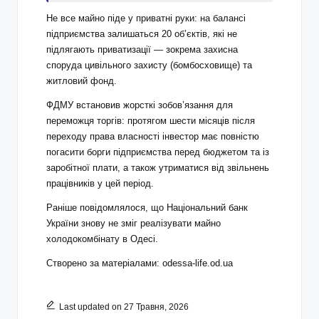
Не все майно піде у приватні руки: на балансі
підприємства залишаться 20 об’єктів, які не
підлягають приватизації — зокрема захисна
споруда цивільного захисту (бомбосховище) та
житловий фонд.
ФДМУ встановив жорсткі зобов’язання для
переможця торгів: протягом шести місяців після
переходу права власності інвестор має повністю
погасити борги підприємства перед бюджетом та із
заробітної плати, а також утриматися від звільнень
працівників у цей період.
Раніше повідомлялося, що Національний банк
України знову не зміг реалізувати майно
холодокомбінату в Одесі.
Створено за матеріалами:
odessa-life.od.ua
Last updated on 27 Травня, 2026