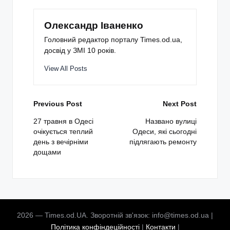
Олександр Іваненко
Головний редактор порталу Times.od.ua,
досвід у ЗМІ 10 років.
View All Posts
Post
Previous Post
Next Post
navigation
27 травня в Одесі
Названо вулиці
очікується теплий
Одеси, які сьогодні
день з вечірніми
підлягають ремонту
дощами
2026 — Times.od.UA. Зворотній зв'язок: info@times.od.ua |
Політика конфіндеційності
|
Контакти
|