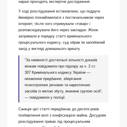
наразі проходять експертне дослідження.
У ході розслідування встановлено, що подруги
ймовірно познайомилися з постачальником через
інтернет, після чого отримували «товар» і
розповсюджували його через закладки. Жінок
затримали в порядку статті кримінального
процесуального кодексу, суд обрав їм запобіжний
захід у вигляді домашнього арешту.
“За наявності достатньої кількості доказів
жінкам повідомили про підозру за ч. 2 ст.
307 Кримінального кодексу України —
незаконне придбання, зберігання
психотропних речовин та наркотичних
засобів із метою збуту, вчинене групою осіб”,
— повідомили у поліції.
Санкція цієї статті передбачає до десяти років
позбавлення волі з конфіскацією майна. Досудове
розслідування триває під процесуальним