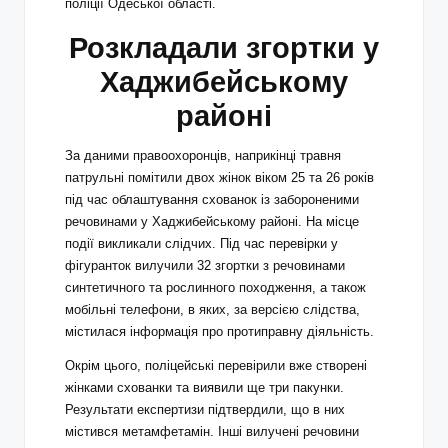
поліції Одеської області.
Розкладали згортки у
Хаджибейському
районі
За даними правоохоронців, наприкінці травня
патрульні помітили двох жінок віком 25 та 26 років
під час облаштування схованок із забороненими
речовинами у Хаджибейському районі. На місце
події викликали слідчих. Під час перевірки у
фігуранток вилучили 32 згортки з речовинами
синтетичного та рослинного походження, а також
мобільні телефони, в яких, за версією слідства,
містилася інформація про протиправну діяльність.
Окрім цього, поліцейські перевірили вже створені
жінками схованки та виявили ще три пакунки.
Результати експертизи підтвердили, що в них
містився метамфетамін. Інші вилучені речовини