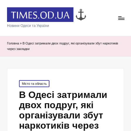
Новини Одеси та України
Головна
»
В Одесі затримали двох подруг, які організували збут наркотиків
через закладки
Posted
Місто та область
in
В Одесі затримали
двох подруг, які
організували збут
наркотиків через