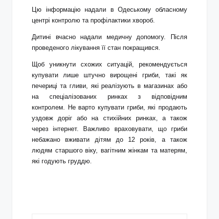
Цю інформацію надали в Одеському обласному
центрі контролю та профілактики хвороб.
Дитині вчасно надали медичну допомогу. Після
проведеного лікування її стан покращився.
Щоб уникнути схожих ситуацій, рекомендується
купувати лише штучно вирощені гриби, такі як
печериці та гливи, які реалізують в магазинах або
на спеціалізованих ринках з відповідним
контролем. Не варто купувати гриби, які продають
уздовж доріг або на стихійних ринках, а також
через інтернет. Важливо враховувати, що гриби
небажано вживати дітям до 12 років, а також
людям старшого віку, вагітним жінкам та матерям,
які годують груддю.