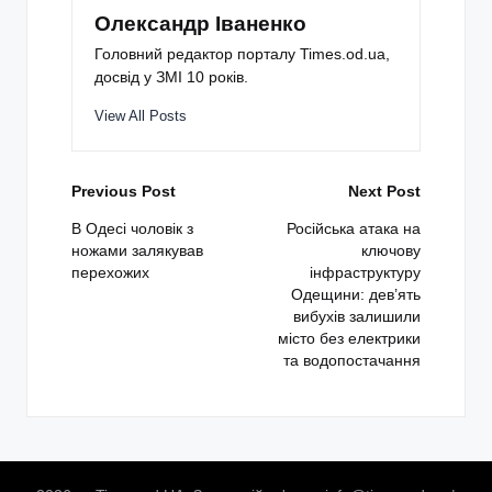
Олександр Іваненко
Головний редактор порталу Times.od.ua,
досвід у ЗМІ 10 років.
View All Posts
Post
Previous Post
Next Post
navigation
В Одесі чоловік з
Російська атака на
ножами залякував
ключову
перехожих
інфраструктуру
Одещини: дев’ять
вибухів залишили
місто без електрики
та водопостачання