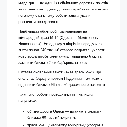
млрд грн — це один із найбільших дорожніх пакетів
за останній час. Деякі ділянки перебувають у вкрай
поганому стані, тому роботи запланували
розпочати невідкладно.
Найбільший обсяг робіт заплановано на
міжнародній трасі М-14 (Одеса — Мелітополь —
Новоазовськ). На одному з відрізків передбачено
зняти понад 240 тис. м² старого покриття, укласти
нову асфальтобетонну суміш товщиною 6 см та
замінити близько 2 км бар’єрних огорож.
Суттєве оновлення також чекає трасу М-28, що
сполучає Одесу з портом Південний. Там мають
відновити близько 98 тис. м² дорожнього покриття.
Крім того, роботи проводитимуть і на інших
напрямках:
об’їзна дорога Одеси — планують оновити
близько 60 тис. м² покриття;
траса М-16 у напрямку Кучургану (кордон із