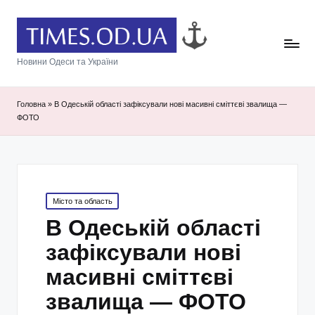
Новини Одеси та України
Головна
»
В Одеській області зафіксували нові масивні сміттєві звалища —
ФОТО
Posted
Місто та область
in
В Одеській області
зафіксували нові
масивні сміттєві
звалища — ФОТО