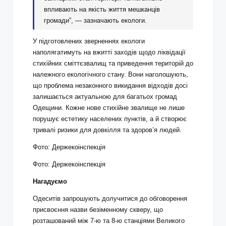
впливають на якість життя мешканців
громади”, — зазначають екологи.
У підготовлених зверненнях екологи
наполягатимуть на вжитті заходів щодо ліквідації
стихійних сміттєзвалищ та приведення територій до
належного екологічного стану. Вони наголошують,
що проблема незаконного викидання відходів досі
залишається актуальною для багатьох громад
Одещини. Кожне нове стихійне звалище не лише
порушує естетику населених пунктів, а й створює
тривалі ризики для довкілля та здоров’я людей.
Фото: Держекоінспекція
Фото: Держекоінспекція
Нагадуємо
Одеситів запрошують долучитися до обговорення
присвоєння назви безіменному скверу, що
розташований між 7-ю та 8-ю станціями Великого