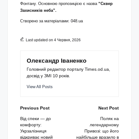
Фонтану. Основною пропозицією є назва
“Сквер
Захисників неба”.
Створено за матеріалами: 048.ua
Last updated on 4 Червня, 2026
Олександр Іваненко
Головний редактор порталу Times.od.ua,
досвід у ЗМІ 10 років.
View All Posts
Post
Previous Post
Next Post
navigation
Від спеки — до
Поляк на
комфорту:
легендарному
Укрзалізниця
Привозі: що його
відкриває новий
найбільше вразило в