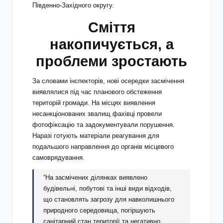
Південно-Західного округу.
Сміття
накопичується, а
проблеми зростають
За словами інспекторів, нові осередки засмічення
виявлялися під час планового обстеження
територій громади. На місцях виявлення
несанкціонованих звалищ фахівці провели
фотофіксацію та задокументували порушення.
Наразі готують матеріали реагування для
подальшого направлення до органів місцевого
самоврядування.
“На засмічених ділянках виявлено
будівельні, побутові та інші види відходів,
що становлять загрозу для навколишнього
природного середовища, погіршують
санітарний стан території та негативно