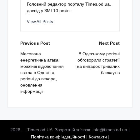
Головний редактор порталу Times.od.ua,
досвід у ЗМІ 10 років.
View All Posts
Post
Previous Post
Next Post
navigation
Масована
В Одеському регіоні
енергетична атака:
обговорили стратегії
можливі відключення
на випадок тривалих
світла в Одесі та
блекаутів
регіоні до вечора,
оновлення
інформації
2026 — Times.od.UA. Зворотній зв'язок: info@times.od.ua |
Політика конфіндеційності
|
Контакти
|