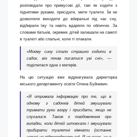
розповідали про примусові дії, такі як ходити з
піднятими руками, присідати, мити туалети. Їм не
дозволяли виходити до вбиральні під час сну,
відбирали їжу та навіть вдаряли по обличчю. За
словами батьків, окремих дітей залишали на самоті
в туалеті або спальні, коли ті плакали.
«Моєму сину стало страшно ходити в
садок, він почав писатися уві сні»,
—
поділилася одна з матерів.
На цю ситуацію вже відреагувала директорка
міського департаменту освіти Олена Буйневич.
«Я отримала інформацію про те, що в
одному з садочків дітей змушували
тримати руки вгору і присідати, якщо не
слухалися. Також є повідомлення про
випадки, коли дітей штовхали і змушували
прибирати туалетні кімнати (останнє
наразі не підтверджується). Я не знаю, чи в