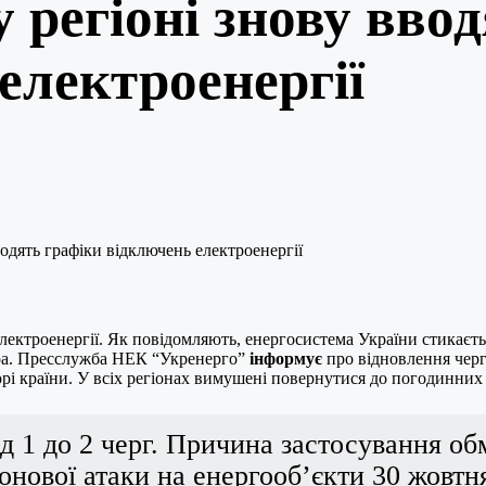
 регіоні знову вво
електроенергії
лектроенергії. Як повідомляють, енергосистема України стикаєт
ора. Пресслужба НЕК “Укренерго”
інформує
про відновлення черг
і країни. У всіх регіонах вимушені повернутися до погодинних г
д 1 до 2 черг. Причина застосування об
онової атаки на енергооб’єкти 30 жовтня