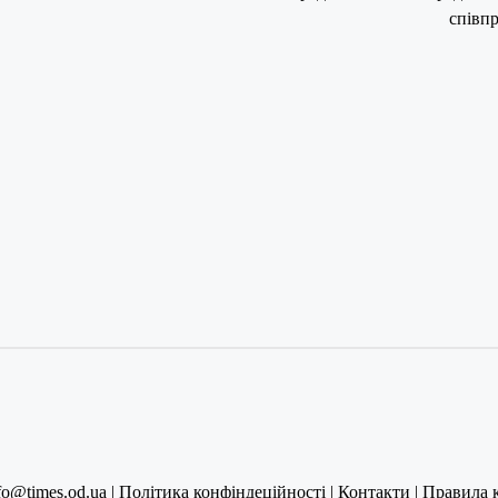
співп
fo@times.od.ua |
Політика конфіндеційності
|
Контакти
|
Правила 