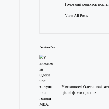
Головний редактор порталу
View All Posts
Post
Previous Post
navigation
У виконкомі Одеси нові за
цікаві факти про них