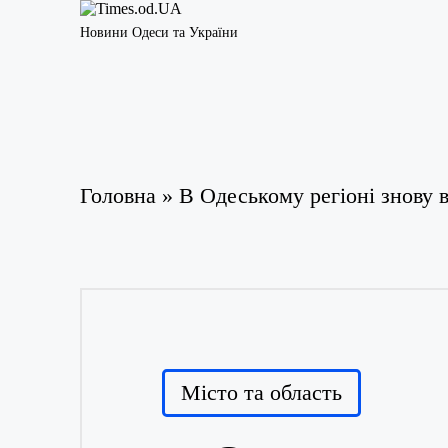
Новини Одеси та України
Головна
»
В Одеському регіоні знову в
Posted
Місто та область
in