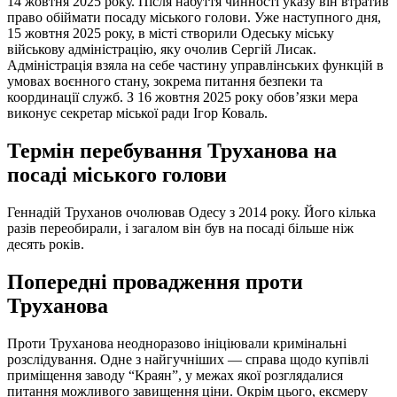
14 жовтня 2025 року. Після набуття чинності указу він втратив
право обіймати посаду міського голови. Уже наступного дня,
15 жовтня 2025 року, в місті створили Одеську міську
військову адміністрацію, яку очолив Сергій Лисак.
Адміністрація взяла на себе частину управлінських функцій в
умовах воєнного стану, зокрема питання безпеки та
координації служб. З 16 жовтня 2025 року обов’язки мера
виконує секретар міської ради Ігор Коваль.
Термін перебування Труханова на
посаді міського голови
Геннадій Труханов очолював Одесу з 2014 року. Його кілька
разів переобирали, і загалом він був на посаді більше ніж
десять років.
Попередні провадження проти
Труханова
Проти Труханова неодноразово ініціювали кримінальні
розслідування. Одне з найгучніших — справа щодо купівлі
приміщення заводу “Краян”, у межах якої розглядалися
питання можливого завищення ціни. Окрім цього, ексмеру