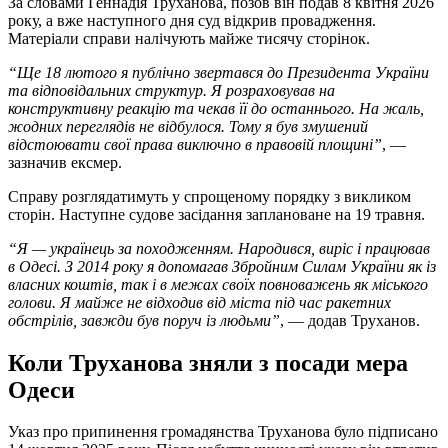
За словами Геннадія Труханова, позов він подав 8 квітня 2026
року, а вже наступного дня суд відкрив провадження.
Матеріали справи налічують майже тисячу сторінок.
“Ще 18 лютого я публічно звертався до Президента України
та відповідальних структур. Я розраховував на
конструктивну реакцію та чекав її до останнього. На жаль,
жодних переглядів не відбулося. Тому я був змушений
відстоювати свої права виключно в правовій площині”
, —
зазначив ексмер.
Справу розглядатимуть у спрощеному порядку з викликом
сторін. Наступне судове засідання заплановане на 19 травня.
“Я — українець за походженням. Народився, виріс і працював
в Одесі. З 2014 року я допомагав Збройним Силам України як із
власних коштів, так і в межах своїх повноважень як міського
голови. Я майже не відходив від міста під час ракетних
обстрілів, завжди був поруч із людьми”
, — додав Труханов.
Коли Труханова зняли з посади мера
Одеси
Указ про припинення громадянства Труханова було підписано