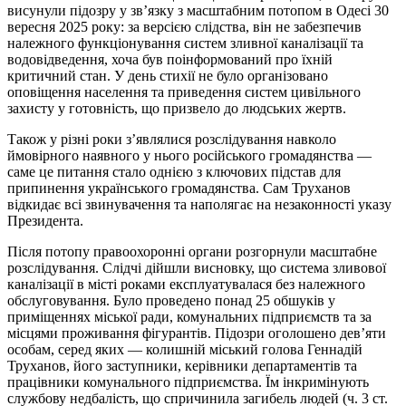
висунули підозру у зв’язку з масштабним потопом в Одесі 30
вересня 2025 року: за версією слідства, він не забезпечив
належного функціонування систем зливної каналізації та
водовідведення, хоча був поінформований про їхній
критичний стан. У день стихії не було організовано
оповіщення населення та приведення систем цивільного
захисту у готовність, що призвело до людських жертв.
Також у різні роки з’являлися розслідування навколо
ймовірного наявного у нього російського громадянства —
саме це питання стало однією з ключових підстав для
припинення українського громадянства. Сам Труханов
відкидає всі звинувачення та наполягає на незаконності указу
Президента.
Після потопу правоохоронні органи розгорнули масштабне
розслідування. Слідчі дійшли висновку, що система зливової
каналізації в місті роками експлуатувалася без належного
обслуговування. Було проведено понад 25 обшуків у
приміщеннях міської ради, комунальних підприємств та за
місцями проживання фігурантів. Підозри оголошено дев’яти
особам, серед яких — колишній міський голова Геннадій
Труханов, його заступники, керівники департаментів та
працівники комунального підприємства. Їм інкримінують
службову недбалість, що спричинила загибель людей (ч. 3 ст.