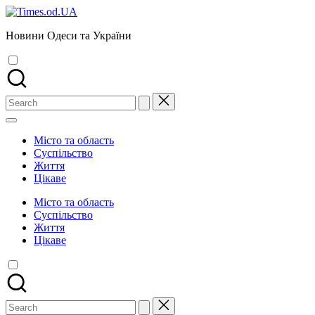
Skip
to
Новини Одеси та України
content
Search
for:
Місто та область
Суспільство
Життя
Цікаве
Місто та область
Суспільство
Життя
Цікаве
Search