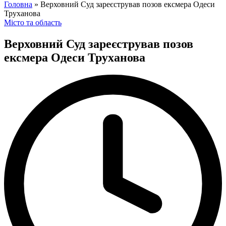
for:
Головна
»
Верховний Суд зареєстрував позов ексмера Одеси
Труханова
Posted
Місто та область
in
Верховний Суд зареєстрував позов
ексмера Одеси Труханова