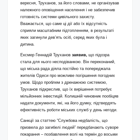
вересня, Труханов, за його словами, не організував
належного оповіщення населення і не забезпечив
готовність системи цивільного захисту.
Вважається, що саме ці дії або їх відсутність
сприяли масштабним підтопленням, в результаті
яких загинули дев’ять осіб, серед яких була і
дитина.
Ексмер Геннадій Труханов
заявив,
що підозра
стала для нього несподіванкою. Він переконаний,
що міська рада діяла постійно та попереджала
жителів Одеси про можливе погіршення погодних
умов. Щодо проблем з дренажною системою,
Труханов підкреслив, що їх вирішення потребує
мільйонних інвестицій. Колишній чиновник пообіцяв
надати документи, які, на його думку, підтвердять
ефективність роботи міських служб у день негоди.
Санкції за статтею “Службова недбалість, що
призвела до загибелі людей” передбачають суворе
покарання – позбавлення волі на термін до восьми