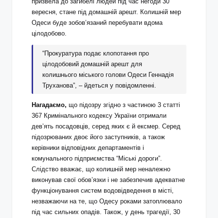
призвела до загибелі людей під час негоди 30
вересня, стане під домашній арешт. Колишній мер
Одеси буде зобов’язаний перебувати вдома
цілодобово.
“Прокуратура подає клопотання про
цілодобовий домашній арешт для
колишнього міського голови Одеси Геннадія
Труханова”, – йдеться у повідомленні.
Нагадаємо,
що підозру згідно з частиною 3 статті
367 Кримінального кодексу України отримали
дев’ять посадовців, серед яких є й ексмер. Серед
підозрюваних двоє його заступників, а також
керівники відповідних департаментів і
комунального підприємства “Міські дороги”.
Слідство вважає, що колишній мер неналежно
виконував свої обов’язки і не забезпечив адекватне
функціонування систем водовідведення в місті,
незважаючи на те, що Одесу роками затоплювало
під час сильних опадів. Також, у день трагедії, 30