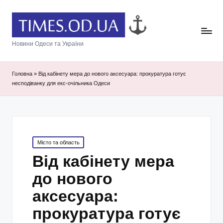
Новини Одеси та України
Головна
»
Від кабінету мера до нового аксесуара: прокуратура готує
несподіванку для екс-очільника Одеси
Posted
Місто та область
in
Від кабінету мера
до нового
аксесуара:
прокуратура готує