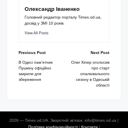
Олександр Іваненко
Головний редактор порталу Times.od.ua,
досвід у ЗМІ 10 років.
View All Posts
Post
Previous Post
Next Post
navigation
В Одесі пам’ятник
Олег Кіпер оголосив
Пушкіну офіційно
про старт
закрили для
опалювального
збереження
сезону в Одеській
області
2026 — Times.od.UA. Зворотній зв'язок: info@times.od.ua |
Політика конфіндеційності
|
Контакти
|