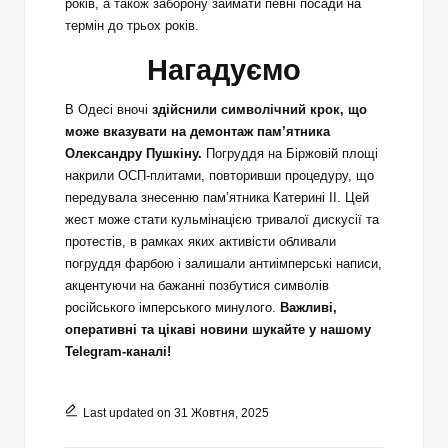
років, а також заборону займати певні посади на
термін до трьох років.
Нагадуємо
В Одесі вночі
здійснили символічний крок, що
може вказувати на демонтаж пам’ятника
Олександру Пушкіну.
Погруддя на Біржовій площі
накрили ОСП-плитами, повторивши процедуру, що
передувала знесенню пам’ятника Катерині ІІ. Цей
жест може стати кульмінацією тривалої дискусії та
протестів, в рамках яких активісти обливали
погруддя фарбою і залишали антиімперські написи,
акцентуючи на бажанні позбутися символів
російського імперського минулого.
Важливі,
оперативні та цікаві новини шукайте у нашому
Telegram-каналі!
Last updated on 31 Жовтня, 2025