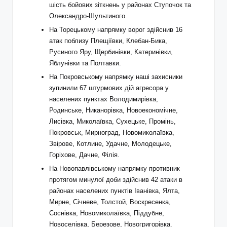
шість бойових зіткнень у районах Ступочок та
Олександро-Шультиного.
На Торецькому напрямку ворог здійснив 16
атак поблизу Плещіївки, Клебан-Бика,
Русиного Яру, Щербинівки, Катеринівки,
Яблунівки та Полтавки.
На Покровському напрямку наші захисники
зупинили 67 штурмових дій агресора у
населених пунктах Володимирівка,
Родинське, Никанорівка, Новоекономічне,
Лисівка, Миколаївка, Сухецьке, Промінь,
Покровськ, Мирноград, Новомиколаївка,
Звірове, Котлине, Удачне, Молодецьке,
Горіхове, Дачне, Філія.
На Новопавлівському напрямку противник
протягом минулої доби здійснив 42 атаки в
районах населених пунктів Іванівка, Ялта,
Мирне, Січневе, Толстой, Воскресенка,
Соснівка, Новомиколаївка, Піддубне,
Новоселівка, Березове, Новогригорівка.