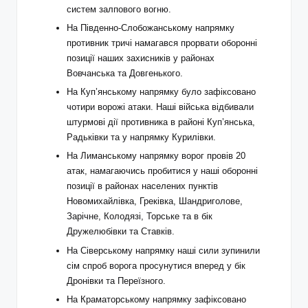
систем залпового вогню.
На Південно-Слобожанському напрямку
противник тричі намагався прорвати оборонні
позиції наших захисників у районах
Вовчанська та Довгенького.
На Куп’янському напрямку було зафіксовано
чотири ворожі атаки. Наші війська відбивали
штурмові дії противника в районі Куп’янська,
Радьківки та у напрямку Курилівки.
На Лиманському напрямку ворог провів 20
атак, намагаючись пробитися у наші оборонні
позиції в районах населених пунктів
Новомихайлівка, Греківка, Шандриголове,
Зарічне, Колодязі, Торське та в бік
Дружелюбівки та Ставків.
На Сіверському напрямку наші сили зупинили
сім спроб ворога просунутися вперед у бік
Дронівки та Переїзного.
На Краматорському напрямку зафіксовано