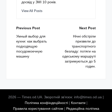
досвід у ЗМІ 10 років.
View All Posts
Post
Previous Post
Next Post
navigation
Умный выбор для
Нічні обстріли
кухни: как выбрать
призвели до
подходящую
транспортного
посудомоечную
безладу: потяги на
машину
одеському маршруті
затримуються до 5
годин.
2026 — Times.od.UA. Зворотній зв'язок: info@times.od.ua |
Політика конфіндеційності
|
Контакти
|
Правила користування сайтом
|
Редакційна політика