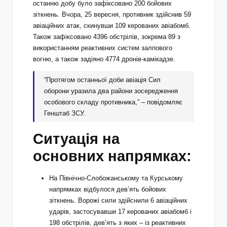
останню добу було зафіксовано 200 бойових
зіткнень. Вчора, 25 вересня, противник здійснив 59
авіаційних атак, скинувши 109 керованих авіабомб.
Також зафіксовано 4396 обстрілів, зокрема 89 з
використанням реактивних систем залпового
вогню, а також задіяно 4774 дронів-камікадзе.
“Протягом останньої доби авіація Сил
оборони уразила два райони зосередження
особового складу противника,” – повідомляє
Генштаб ЗСУ.
Ситуація на
основних напрямках:
На Північно-Слобожанському та Курському
напрямках відбулося дев’ять бойових
зіткнень. Ворожі сили здійснили 6 авіаційних
ударів, застосувавши 17 керованих авіабомб і
198 обстрілів, дев’ять з яких – із реактивних