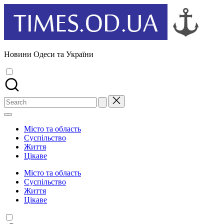
Skip
to
content
Новини Одеси та України
Search
for:
Місто та область
Суспільство
Життя
Цікаве
Місто та область
Суспільство
Життя
Цікаве