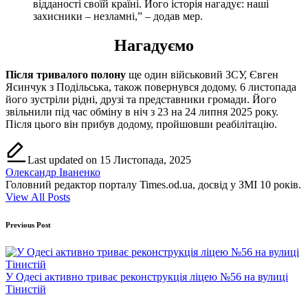
відданості своїй країні. Його історія нагадує: наші
захисники – незламні,” – додав мер.
Нагадуємо
Після тривалого полону
ще один військовий ЗСУ, Євген
Ясинчук з Подільська, також повернувся додому. 6 листопада
його зустріли рідні, друзі та представники громади. Його
звільнили під час обміну в ніч з 23 на 24 липня 2025 року.
Після цього він прибув додому, пройшовши реабілітацію.
Last updated on 15 Листопада, 2025
Олександр Іваненко
Головний редактор порталу Times.od.ua, досвід у ЗМІ 10 років.
View All Posts
Post
Previous Post
navigation
У Одесі активно триває реконструкція ліцею №56 на вулиці
Тінистій