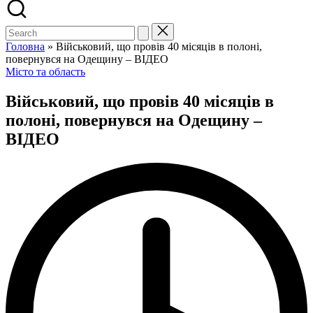
Search
for:
Головна
»
Військовий, що провів 40 місяців в полоні,
повернувся на Одещину – ВІДЕО
Posted
Місто та область
in
Військовий, що провів 40 місяців в
полоні, повернувся на Одещину –
ВІДЕО