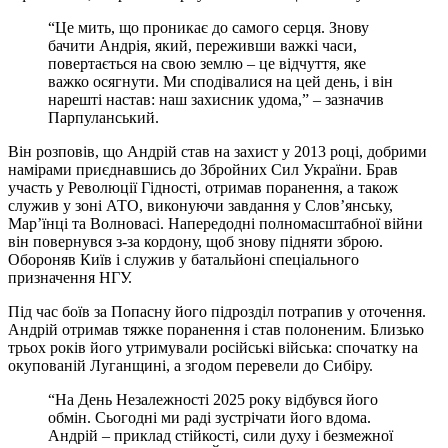
“Це мить, що проникає до самого серця. Знову
бачити Андрія, який, переживши важкі часи,
повертається на свою землю – це відчуття, яке
важко осягнути. Ми сподівалися на цей день, і він
нарешті настав: наш захисник удома,” – зазначив
Парпуланський.
Він розповів, що Андрій став на захист у 2013 році, добрими
намірами приєднавшись до Збройних Сил України. Брав
участь у Революції Гідності, отримав поранення, а також
служив у зоні АТО, виконуючи завдання у Слов’янську,
Мар’їнці та Волновасі. Напередодні полномасштабної війни
він повернувся з-за кордону, щоб знову підняти зброю.
Обороняв Київ і служив у батальйоні спеціального
призначення НГУ.
Під час боїв за Попасну його підрозділ потрапив у оточення.
Андрій отримав тяжке поранення і став полоненим. Близько
трьох років його утримували російські війська: спочатку на
окупованій Луганщині, а згодом перевели до Сибіру.
“На День Незалежності 2025 року відбувся його
обмін. Сьогодні ми раді зустрічати його вдома.
Андрій – приклад стійкості, сили духу і безмежної