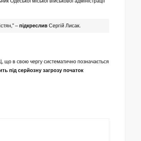
ик Одеської міської військової адміністрації
стян,” –
підкреслив
Сергій Лисак.
Ц, що в свою чергу систематично позначається
ить під серйозну загрозу початок