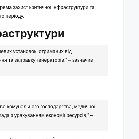
крема захист критичної інфраструктури та
о періоду.
раструктури
евих установок, отриманих від
ня та заправку генераторів,” – зазначив
ово-комунального господарства, медичної
ада з урахуванням економії ресурсів,” –