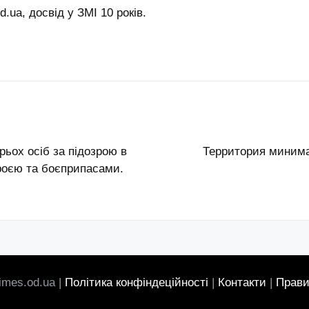
.ua, досвід у ЗМІ 10 років.
рьох осіб за підозрою в
Территория минима
зброєю та боєприпасами.
imes.od.ua |
Політика конфіндеційності
|
Контакти
|
Прави