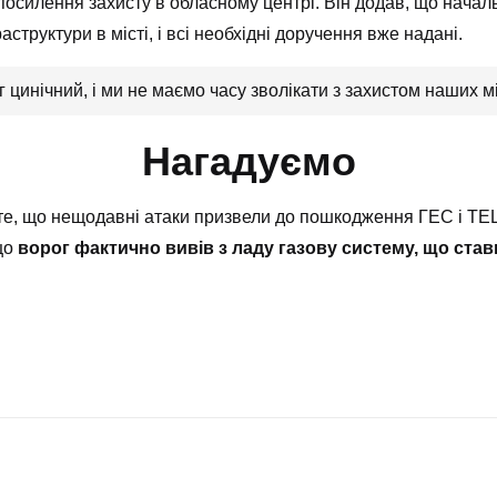
посилення захисту в обласному центрі. Він додав, що начальн
аструктури в місті, і всі необхідні доручення вже надані.
цинічний, і ми не маємо часу зволікати з захистом наших мі
Нагадуємо
те, що нещодавні атаки призвели до пошкодження ГЕС і ТЕ
 що
ворог фактично вивів з ладу газову систему, що став