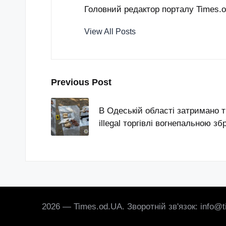
Головний редактор порталу Times.od
View All Posts
Post
Previous Post
navigation
В Одеській області затримано т
illegal торгівлі вогнепальною 
2026 — Times.od.UA. Зворотній зв'язок: info@t