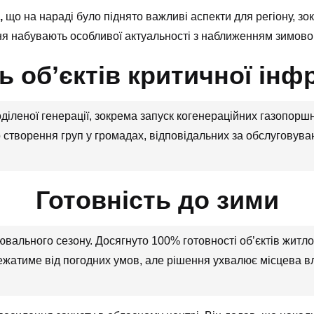
,
що на нараді було піднято важливі аспекти для регіону, зо
ня набувають особливої актуальності з наближенням зимовог
ь обʼєктів критичної інф
іленої генерації, зокрема запуск когенераційних газопоршн
створення груп у громадах, відповідальних за обслуговуван
Готовність до зими
ювального сезону. Досягнуто 100% готовності об’єктів житл
ежатиме від погодних умов, але рішення ухвалює місцева вл