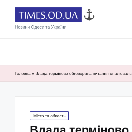
Новини Одеси та України
Головна
»
Влада терміново обговорила питання опалювальног
Posted
Місто та область
in
Влада терміново