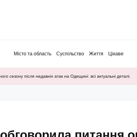
Місто та область
Суспільство
Життя
Цікаве
о сезону після недавніх атак на Одещині: всі актуальні деталі.
 обговорила питання 