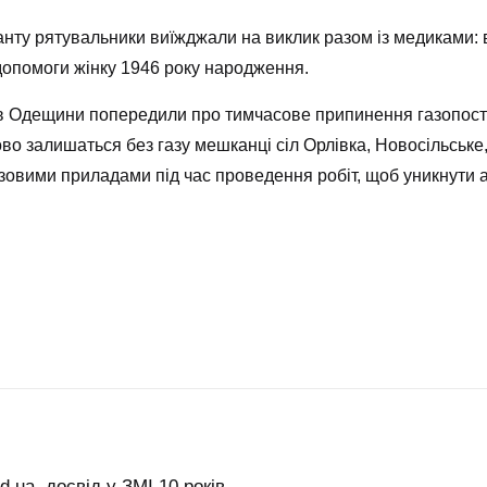
санту рятувальники виїжджали на виклик разом із медиками:
допомоги жінку 1946 року народження.
ів Одещини попередили про тимчасове припинення газопост
сово залишаться без газу мешканці сіл Орлівка, Новосільське
азовими приладами під час проведення робіт, щоб уникнути 
.ua, досвід у ЗМІ 10 років.