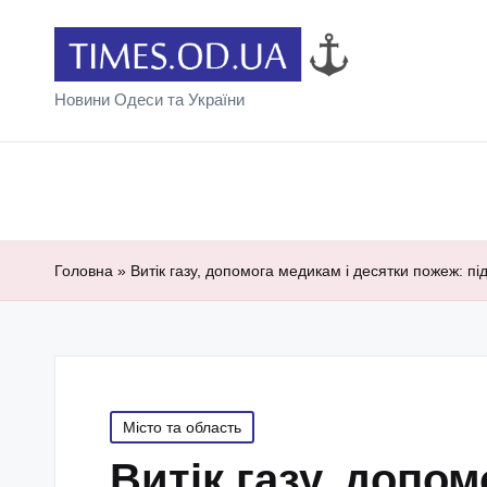
Новини Одеси та України
Головна
»
Витік газу, допомога медикам і десятки пожеж: п
Posted
Місто та область
in
Витік газу, допо