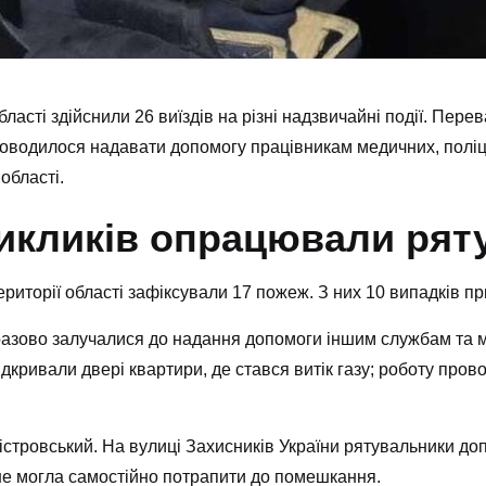
асті здійснили 26 виїздів на різні надзвичайні події. Пере
оводилося надавати допомогу працівникам медичних, поліц
області.
викликів опрацювали рят
иторії області зафіксували 17 пожеж. З них 10 випадків пр
разово залучалися до надання допомоги іншим службам та м
дкривали двері квартири, де стався витік газу; роботу пров
істровський. На вулиці Захисників України рятувальники доп
не могла самостійно потрапити до помешкання.