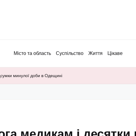
Місто та область
Суспільство
Життя
Цікаве
ідсумки минулої доби в Одещині
мога медикам і десятки