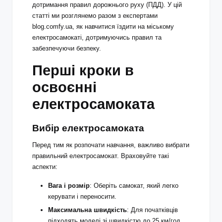
дотримання правил дорожнього руху (ПДД). У цій
статті ми розглянемо разом з експертами
blog.comfy.ua
, як навчитися їздити на міському
електросамокаті, дотримуючись правил та
забезпечуючи безпеку.
Перші кроки в
освоєнні
електросамоката
Вибір електросамоката
Перед тим як розпочати навчання, важливо вибрати
правильний
електросамокат
. Враховуйте такі
аспекти:
Вага і розмір
: Оберіть самокат, який легко
керувати і переносити.
Максимальна швидкість
: Для початківців
підходять моделі зі швидкістю до 25 км/год.