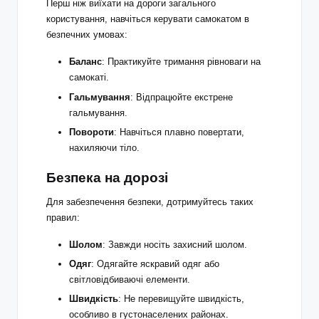
Перш ніж виїхати на дороги загального
користування, навчіться керувати самокатом в
безпечних умовах:
Баланс
: Практикуйте тримання рівноваги на
самокаті.
Гальмування
: Відпрацюйте екстрене
гальмування.
Повороти
: Навчіться плавно повертати,
нахиляючи тіло.
Безпека на дорозі
Для забезпечення безпеки, дотримуйтесь таких
правил:
Шолом
: Завжди носіть захисний шолом.
Одяг
: Одягайте яскравий одяг або
світловідбиваючі елементи.
Швидкість
: Не перевищуйте швидкість,
особливо в густонаселених районах.