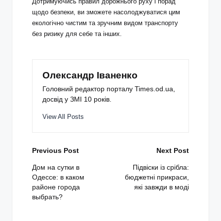
Дотримуючись правил дорожнього руху і порад
щодо безпеки, ви зможете насолоджуватися цим
екологічно чистим та зручним видом транспорту
без ризику для себе та інших.
Олександр Іваненко
Головний редактор порталу Times.od.ua,
досвід у ЗМІ 10 років.
View All Posts
Post
Previous Post
Next Post
navigation
Дом на сутки в
Підвіски із срібла:
Одессе: в каком
бюджетні прикраси,
районе города
які завжди в моді
выбрать?