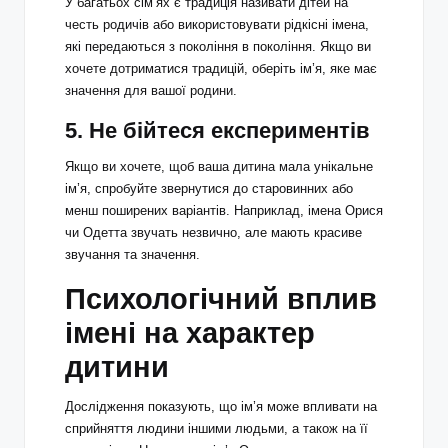
У багатьох сім’ях є традиція називати дітей на
честь родичів або використовувати рідкісні імена,
які передаються з покоління в покоління. Якщо ви
хочете дотриматися традицій, оберіть ім’я, яке має
значення для вашої родини.
5.
Не бійтеся експериментів
Якщо ви хочете, щоб ваша дитина мала унікальне
ім’я, спробуйте звернутися до старовинних або
менш поширених варіантів. Наприклад, імена Орися
чи Одетта звучать незвично, але мають красиве
звучання та значення.
Психологічний вплив
імені на характер
дитини
Дослідження показують, що ім’я може впливати на
сприйняття людини іншими людьми, а також на її