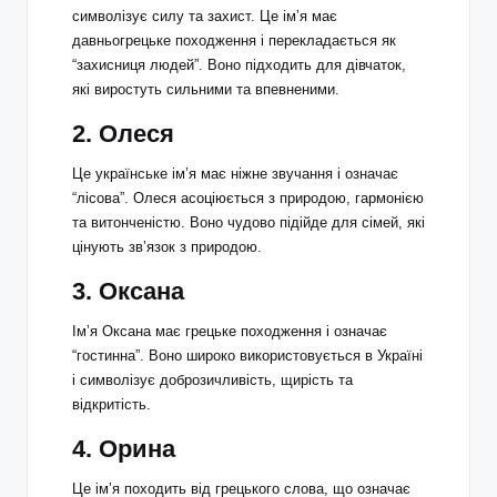
символізує силу та захист. Це ім’я має
давньогрецьке походження і перекладається як
“захисниця людей”. Воно підходить для дівчаток,
які виростуть сильними та впевненими.
2.
Олеся
Це українське ім’я має ніжне звучання і означає
“лісова”. Олеся асоціюється з природою, гармонією
та витонченістю. Воно чудово підійде для сімей, які
цінують зв’язок з природою.
3.
Оксана
Ім’я Оксана має грецьке походження і означає
“гостинна”. Воно широко використовується в Україні
і символізує доброзичливість, щирість та
відкритість.
4.
Орина
Це ім’я походить від грецького слова, що означає