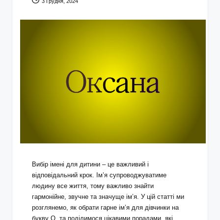
3 Грудня, 2024
Вибір імені для дитини – це важливий і
відповідальний крок. Ім’я супроводжуватиме
людину все життя, тому важливо знайти
гармонійне, звучне та значуще ім’я. У цій статті ми
розглянемо, як обрати гарне
ім’я для дівчинки на
букву О
, та поділимося цікавими порадами, які