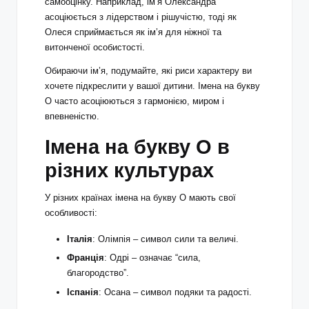
самооцінку. Наприклад, ім’я Олександра
асоціюється з лідерством і рішучістю, тоді як
Олеся сприймається як ім’я для ніжної та
витонченої особистості.
Обираючи ім’я, подумайте, які риси характеру ви
хочете підкреслити у вашої дитини. Імена на букву
О часто асоціюються з гармонією, миром і
впевненістю.
Імена на букву О в
різних культурах
У різних країнах імена на букву О мають свої
особливості:
Італія
: Олімпія – символ сили та величі.
Франція
: Одрі – означає “сила,
благородство”.
Іспанія
: Осана – символ подяки та радості.