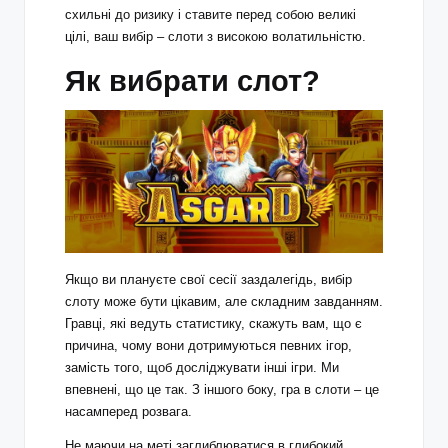
схильні до ризику і ставите перед собою великі
цілі, ваш вибір – слоти з високою волатильністю.
Як вибрати слот?
Якщо ви плануєте свої сесії заздалегідь, вибір
слоту може бути цікавим, але складним завданням.
Гравці, які ведуть статистику, скажуть вам, що є
причина, чому вони дотримуються певних ігор,
замість того, щоб досліджувати інші ігри. Ми
впевнені, що це так. З іншого боку, гра в слоти – це
насамперед розвага.
Не маючи на меті заглиблюватися в глибокий