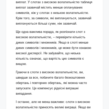
виплат. У слотах з високою волатильністю таблиця
виплат зазвичай містить менше оплачуваних
символів, ніж у слотах з низькою волатильністю.
Крім того, за символи, які виплачуються, зазвичай
виплачуються більші суми, ніж зазвичай.
Ще одна важлива порада, як розпізнати слот з
високою волатильністю, – перевірити кількість
диких символів і множників. Якщо в слоті менше
диких символів і множників, це може бути ознакою
високої дисперсії. Не забувайте, що низька
кількість означає, що вартість цих символів є
вищою.
Граючи в слоти з високою волатильністю, ви,
швидше за все, побачите багато безкоштовних
обертань і повторних обертань, які можна часто
запускати. Це компенсує рідкісні виграшні
випадання.
І останнє, але не менш важливе: слоти з високою
волатильністю приносять великі виграші. Якщо ви