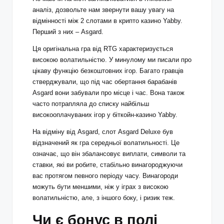
аналіз, дозвольте нам звернути вашу увагу на
відмінності між 2 слотами в крипто казино Yabby.
Перший з них – Asgard.
Ця оригінальна гра від RTG характеризується
високою волатильністю. У минулому ми писали про
цікаву функцію безкоштовних ігор. Багато гравців
стверджували, що під час обертання барабанів
Asgard вони забували про місце і час. Вона також
часто потрапляла до списку найбільш
високооплачуваних ігор у біткойн-казино Yabby.
На відміну від Asgard, слот Asgard Deluxe був
відзначений як гра середньої волатильності. Це
означає, що він збалансовує виплати, символи та
ставки, які ви робите, стабільно винагороджуючи
вас протягом певного періоду часу. Винагороди
можуть бути меншими, ніж у іграх з високою
волатильністю, але, з іншого боку, і ризик теж.
Чи є бонус в полі