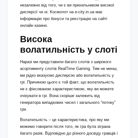
незалежно від того, чи є ви прихильником високої
дисперсії чи ні.
Космолот на e-city.in.ua
має
інформацію про бонуси та реєстрацію на сайті
онлайн казино.
Висока
волатильність у слоті
Наразі ми представили багато слотів з широкого
асортименту слотів RealTime Gaming. Тим не менш,
ми рідко вказуємо дисперсію або волатильність у
грі. Причиною цього є той факт, що волатильність
не є фіксованою характеристикою, яку ви можете
очікувати в грі. Вона скоріше залежить від
генератора випадкових чисел і загального “потоку”
гри.
Волатильність – це характеристика, про яку ми
можемо говорити після того, як гра була зіграна
багато разів. Відповідно до різного досвіду гравців і