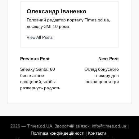
Олександр Іваненко
Головний редактор порталу Times.od.ua,
досвід у ЗМІ 10 років.
View All Posts
Post
Previous Post
Next Post
navigation
Sneaky Santa: 60
Огляд бонусного
бесплатных
покеру для
вращений, чтобы
покращення гри
развернуть радость
2026 — Times.od.UA. Зворотній зв'язок: info@times.od.ua |
Політика конфіндеційності
|
Контакти
|