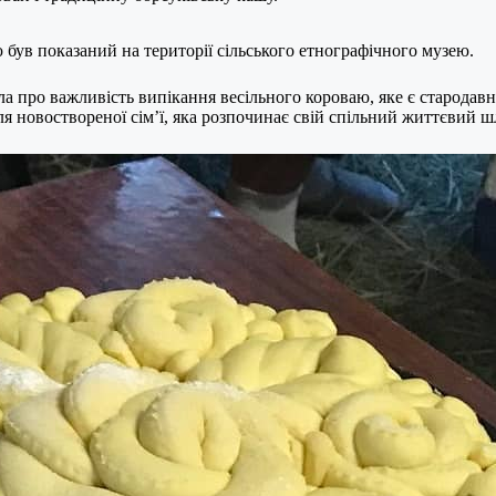
був показаний на території сільського етнографічного музею.
ла про важливість випікання весільного короваю, яке є стародав
ля новоствореної сім’ї, яка розпочинає свій спільний життєвий ш