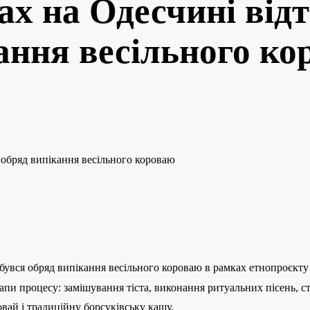
ах на Одесчині від
ання весільного ко
бувся обряд випікання весільного короваю в рамках етнопроєкту 
апи процесу: замішування тіста, виконання ритуальних пісень, 
вай і традиційну борсуківську кашу.