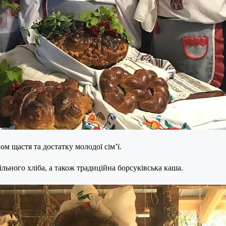
м щастя та достатку молодої сім’ї.
льного хліба, а також традиційна борсуківська каша.