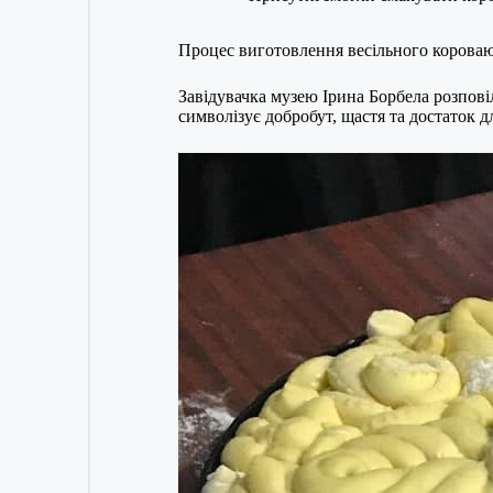
Процес виготовлення весільного короваю 
Завідувачка музею Ірина Борбела розпові
символізує добробут, щастя та достаток д