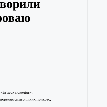
творили
роваю
«Зв’язок поколінь»;
створення символічних прикрас;