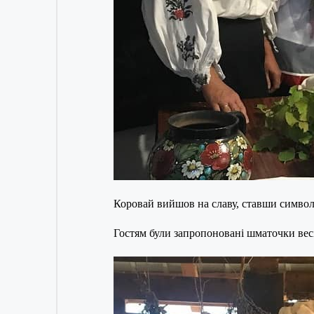
Коровай вийшов на славу, ставши символо
Гостям були запропоновані шматочки весі