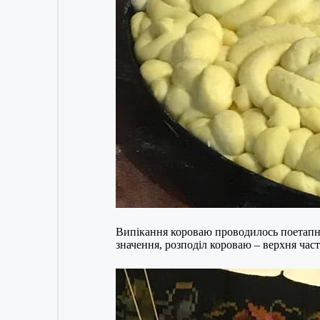
Випікання короваю проводилось поетапно:
значення, розподіл короваю – верхня част