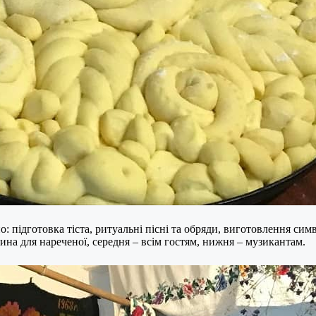
 підготовка тіста, ритуальні пісні та обряди, виготовлення симв
ина для нареченої, середня – всім гостям, нижня – музикантам.