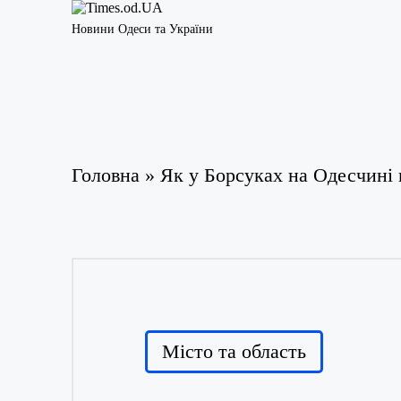
Новини Одеси та України
Головна
»
Як у Борсуках на Одесчині 
Posted
Місто та область
in