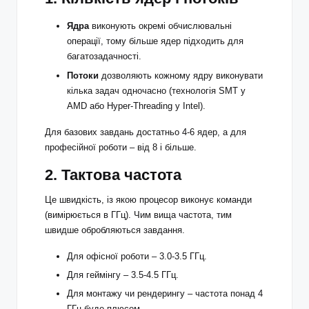
Ядра
виконують окремі обчислювальні
операції, тому більше ядер підходить для
багатозадачності.
Потоки
дозволяють кожному ядру виконувати
кілька задач одночасно (технологія SMT у
AMD або Hyper-Threading у Intel).
Для базових завдань достатньо 4-6 ядер, а для
професійної роботи – від 8 і більше.
2. Тактова частота
Це швидкість, із якою процесор виконує команди
(вимірюється в ГГц). Чим вища частота, тим
швидше обробляються завдання.
Для офісної роботи – 3.0-3.5 ГГц.
Для геймінгу – 3.5-4.5 ГГц.
Для монтажу чи рендерингу – частота понад 4
ГГц буде плюсом.