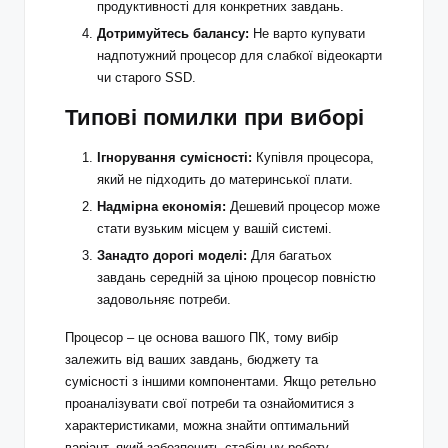
продуктивності для конкретних завдань.
Дотримуйтесь балансу:
Не варто купувати
надпотужний процесор для слабкої відеокарти
чи старого SSD.
Типові помилки при виборі
Ігнорування сумісності:
Купівля процесора,
який не підходить до материнської плати.
Надмірна економія:
Дешевий процесор може
стати вузьким місцем у вашій системі.
Занадто дорогі моделі:
Для багатьох
завдань середній за ціною процесор повністю
задовольняє потреби.
Процесор – це основа вашого ПК, тому вибір
залежить від ваших завдань, бюджету та
сумісності з іншими компонентами. Якщо ретельно
проаналізувати свої потреби та ознайомитися з
характеристиками, можна знайти оптимальний
варіант, який забезпечить стабільну роботу