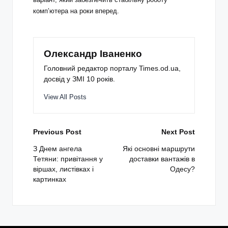
комп’ютера на роки вперед.
Олександр Іваненко
Головний редактор порталу Times.od.ua,
досвід у ЗМІ 10 років.
View All Posts
Post
Previous Post
Next Post
navigation
З Днем ангела
Які основні маршрути
Тетяни: привітання у
доставки вантажів в
віршах, листівках і
Одесу?
картинках