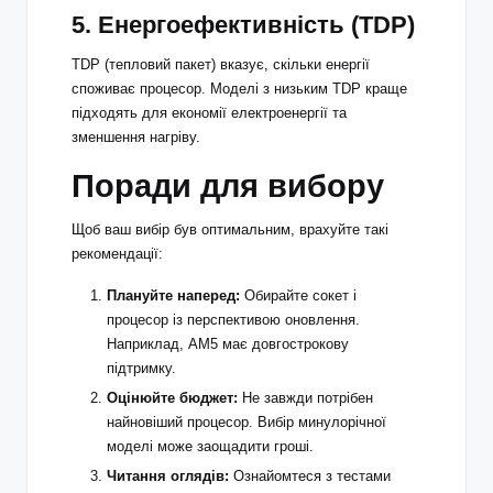
5. Енергоефективність (TDP)
TDP (тепловий пакет) вказує, скільки енергії
споживає процесор. Моделі з низьким TDP краще
підходять для економії електроенергії та
зменшення нагріву.
Поради для вибору
Щоб ваш вибір був оптимальним, врахуйте такі
рекомендації:
Плануйте наперед:
Обирайте сокет і
процесор із перспективою оновлення.
Наприклад, AM5 має довгострокову
підтримку.
Оцінюйте бюджет:
Не завжди потрібен
найновіший процесор. Вибір минулорічної
моделі може заощадити гроші.
Читання оглядів:
Ознайомтеся з тестами