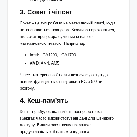
3. Сокет і чіпсет
Сокет – це тип роз’єму на материнській платі, куди
встановлюється процесор. Важливо переконатися,
що сокет процесора сумісний із вашою
материнською платою. Наприклад:
Intel:
LGA1200, LGA1700.
AMD:
AM4, AM5.
Чіпсет материнської плати визначає доступ до
певних функцій, як-от підтримка PCIe 5.0 чи
розгону.
4. Кеш-пам’ять
Кеш – це вбудована пам’ять процесора, яка
зберігає часто використовувані дані для швидкого
доступу. Вищий обсяг кешу покращує
продуктивність у багатьох завданнях.