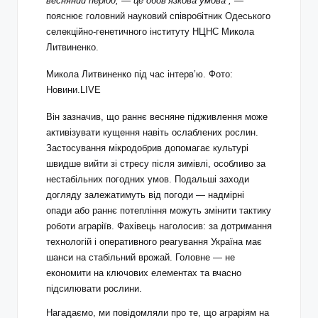
весняний період, — це обов’язкова умова”,
—
пояснює головний науковий співробітник Одеського
селекційно-генетичного інституту НЦНС Микола
Литвиненко.
Микола Литвиненко під час інтерв’ю. Фото:
Новини.LIVE
Він зазначив, що раннє весняне підживлення може
активізувати кущення навіть ослаблених рослин.
Застосування мікродобрив допомагає культурі
швидше вийти зі стресу після зимівлі, особливо за
нестабільних погодних умов. Подальші заходи
догляду залежатимуть від погоди — надмірні
опади або раннє потепління можуть змінити тактику
роботи аграріїв. Фахівець наголосив: за дотримання
технологій і оперативного реагування Україна має
шанси на стабільний врожай. Головне — не
економити на ключових елементах та вчасно
підсилювати рослини.
Нагадаємо, ми повідомляли про те, що аграріям на