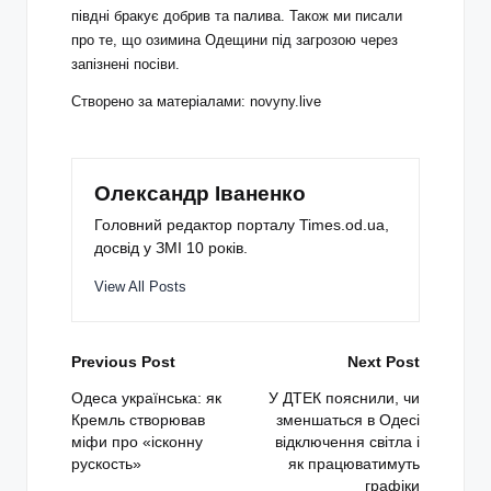
півдні бракує добрив та палива. Також ми писали
про те, що озимина Одещини під загрозою через
запізнені посіви.
Створено за матеріалами: novyny.live
Олександр Іваненко
Головний редактор порталу Times.od.ua,
досвід у ЗМІ 10 років.
View All Posts
Post
Previous Post
Next Post
navigation
Одеса українська: як
У ДТЕК пояснили, чи
Кремль створював
зменшаться в Одесі
міфи про «ісконну
відключення світла і
рускость»
як працюватимуть
графіки