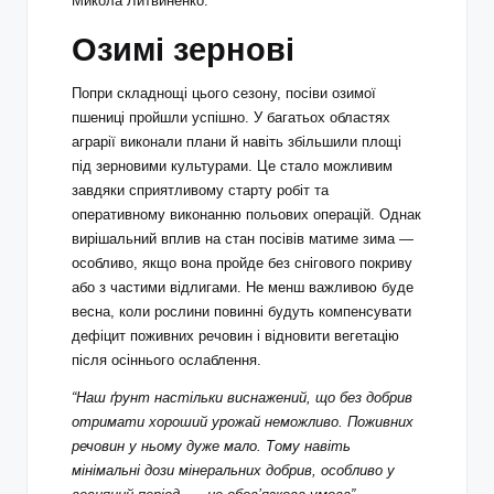
Микола Литвиненко.
Озимі зернові
Попри складнощі цього сезону, посіви озимої
пшениці пройшли успішно. У багатьох областях
аграрії виконали плани й навіть збільшили площі
під зерновими культурами. Це стало можливим
завдяки сприятливому старту робіт та
оперативному виконанню польових операцій. Однак
вирішальний вплив на стан посівів матиме зима —
особливо, якщо вона пройде без снігового покриву
або з частими відлигами. Не менш важливою буде
весна, коли рослини повинні будуть компенсувати
дефіцит поживних речовин і відновити вегетацію
після осіннього ослаблення.
“Наш ґрунт настільки виснажений, що без добрив
отримати хороший урожай неможливо. Поживних
речовин у ньому дуже мало. Тому навіть
мінімальні дози мінеральних добрив, особливо у