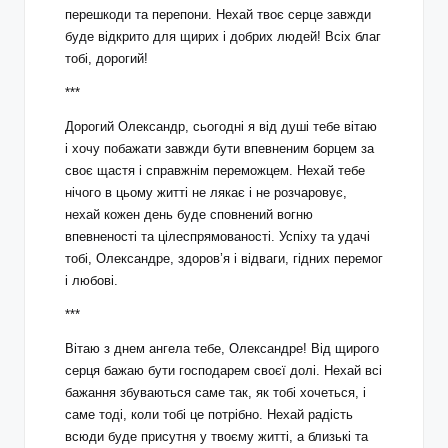
перешкоди та перепони. Нехай твоє серце завжди
буде відкрито для щирих і добрих людей! Всіх благ
тобі, дорогий!
***
Дорогий Олександр, сьогодні я від душі тебе вітаю
і хочу побажати завжди бути впевненим борцем за
своє щастя і справжнім переможцем. Нехай тебе
нічого в цьому житті не лякає і не розчаровує,
нехай кожен день буде сповнений вогню
впевненості та цілеспрямованості. Успіху та удачі
тобі, Олександре, здоров’я і відваги, гідних перемог
і любові.
***
Вітаю з днем ​​ангела тебе, Олександре! Від щирого
серця бажаю бути господарем своєї долі. Нехай всі
бажання збуваються саме так, як тобі хочеться, і
саме тоді, коли тобі це потрібно. Нехай радість
всюди буде присутня у твоєму житті, а близькі та