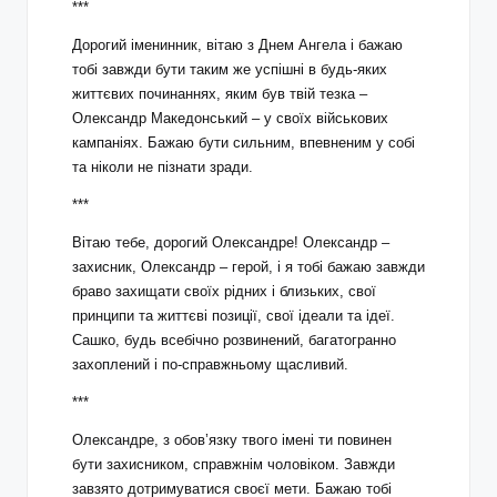
***
Дорогий іменинник, вітаю з Днем Ангела і бажаю
тобі завжди бути таким же успішні в будь-яких
життєвих починаннях, яким був твій тезка –
Олександр Македонський – у своїх військових
кампаніях. Бажаю бути сильним, впевненим у собі
та ніколи не пізнати зради.
***
Вітаю тебе, дорогий Олександре! Олександр –
захисник, Олександр – герой, і я тобі бажаю завжди
браво захищати своїх рідних і близьких, свої
принципи та життєві позиції, свої ідеали та ідеї.
Сашко, будь всебічно розвинений, багатогранно
захоплений і по-справжньому щасливий.
***
Олександре, з обов’язку твого імені ти повинен
бути захисником, справжнім чоловіком. Завжди
завзято дотримуватися своєї мети. Бажаю тобі