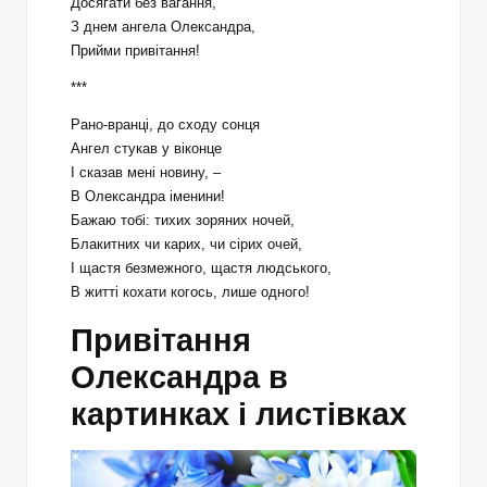
Досягати без вагання,
З днем ангела Олександра,
Прийми привітання!
***
Рано-вранці, до сходу сонця
Ангел стукав у віконце
І сказав мені новину, –
В Олександра іменини!
Бажаю тобі: тихих зоряних ночей,
Блакитних чи карих, чи сірих очей,
І щастя безмежного, щастя людського,
В житті кохати когось, лише одного!
Привітання
Олександра в
картинках і листівках