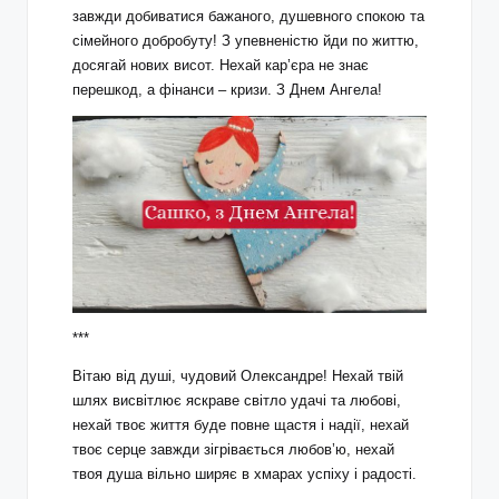
завжди добиватися бажаного, душевного спокою та
сімейного добробуту! З упевненістю йди по життю,
досягай нових висот. Нехай кар’єра не знає
перешкод, а фінанси – кризи. З Днем Ангела!
***
Вітаю від душі, чудовий Олександре! Нехай твій
шлях висвітлює яскраве світло удачі та любові,
нехай твоє життя буде повне щастя і надії, нехай
твоє серце завжди зігрівається любов’ю, нехай
твоя душа вільно ширяє в хмарах успіху і радості.