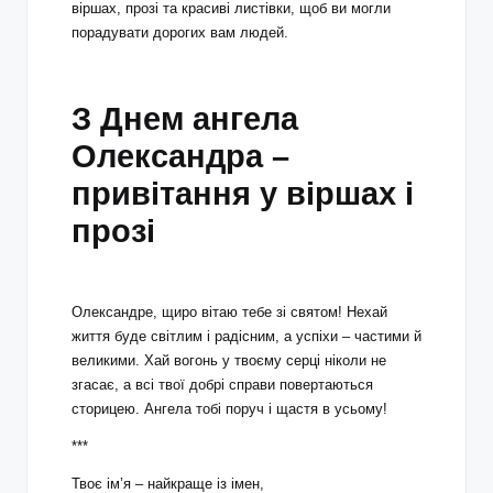
віршах, прозі та красиві листівки, щоб ви могли
порадувати дорогих вам людей.
З Днем ангела
Олександра –
привітання у віршах і
прозі
Олександре, щиро вітаю тебе зі святом! Нехай
життя буде світлим і радісним, а успіхи – частими й
великими. Хай вогонь у твоєму серці ніколи не
згасає, а всі твої добрі справи повертаються
сторицею. Ангела тобі поруч і щастя в усьому!
***
Твоє ім’я – найкраще із імен,