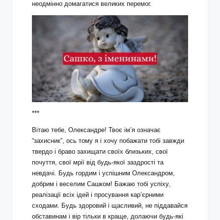
неодмінно домагатися великих перемог.
***
Вітаю тебе, Олександре! Твоє ім’я означає
“захисник”, ось тому я і хочу побажати тобі завжди
твердо і браво захищати своїх близьких, свої
почуття, свої мрії від будь-якої заздрості та
невдачі. Будь гордим і успішним Олександром,
добрим і веселим Сашком! Бажаю тобі успіху,
реалізації всіх ідей і просування кар’єрними
сходами. Будь здоровий і щасливий, не піддавайся
обставинам і вір тільки в краще, долаючи будь-які