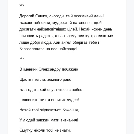
***
Дорогий Сашко, сьогодні твій особливий день!
Бажаю тобі сили, мудрості й натхнення, щоб
досягати найзаповітніших цілей. Нехай кожен день
приносить радість, а на твоєму шляху трапляються
лише добрі люди. Хай ангел оберігає тебе і
благословляє на все найкраще!
***
В іменини Олександру побажаю
Щастя і тепла, земного раю.
Благодать хай спуститься з небес
І сповнить життя великих чудес!
Нехай твої збуваються бажання,
У людей завжди мати визнання!
Смутку ніколи тобі не знати,