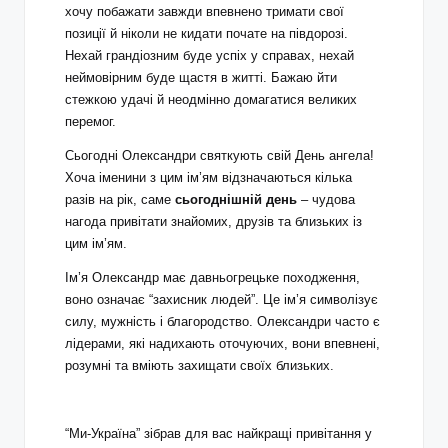
хочу побажати завжди впевнено тримати свої
позиції й ніколи не кидати почате на півдорозі.
Нехай грандіозним буде успіх у справах, нехай
неймовірним буде щастя в житті. Бажаю йти
стежкою удачі й неодмінно домагатися великих
перемог.
Сьогодні Олександри святкують свій День ангела!
Хоча іменини з цим ім’ям відзначаються кілька
разів на рік, саме
сьогоднішній день
– чудова
нагода привітати знайомих, друзів та близьких із
цим ім’ям.
Ім’я Олександр має давньогрецьке походження,
воно означає “захисник людей”. Це ім’я символізує
силу, мужність і благородство. Олександри часто є
лідерами, які надихають оточуючих, вони впевнені,
розумні та вміють захищати своїх близьких.
“Ми-Україна” зібрав для вас найкращі привітання у