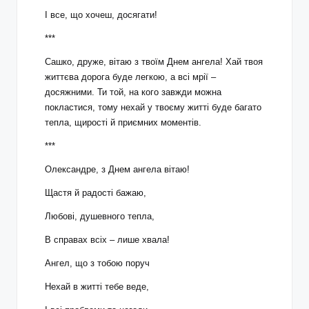
І все, що хочеш, досягати!
***
Сашко, друже, вітаю з твоїм Днем ангела! Хай твоя
життєва дорога буде легкою, а всі мрії –
досяжними. Ти той, на кого завжди можна
покластися, тому нехай у твоєму житті буде багато
тепла, щирості й приємних моментів.
***
Олександре, з Днем ангела вітаю!
Щастя й радості бажаю,
Любові, душевного тепла,
В справах всіх – лише хвала!
Ангел, що з тобою поруч
Нехай в житті тебе веде,