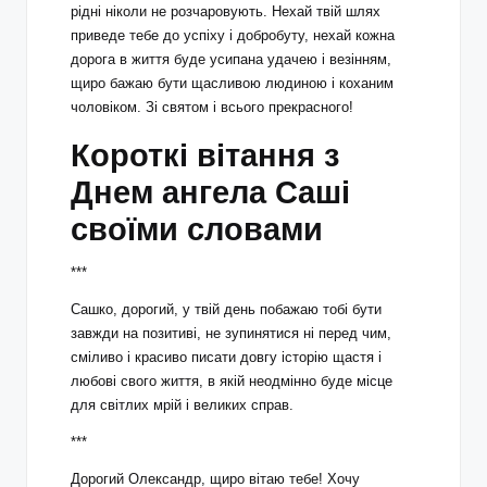
рідні ніколи не розчаровують. Нехай твій шлях
приведе тебе до успіху і добробуту, нехай кожна
дорога в життя буде усипана удачею і везінням,
щиро бажаю бути щасливою людиною і коханим
чоловіком. Зі святом і всього прекрасного!
Короткі вітання з
Днем ангела Саші
своїми словами
***
Сашко, дорогий, у твій день побажаю тобі бути
завжди на позитиві, не зупинятися ні перед чим,
сміливо і красиво писати довгу історію щастя і
любові свого життя, в якій неодмінно буде місце
для світлих мрій і великих справ.
***
Дорогий Олександр, щиро вітаю тебе! Хочу