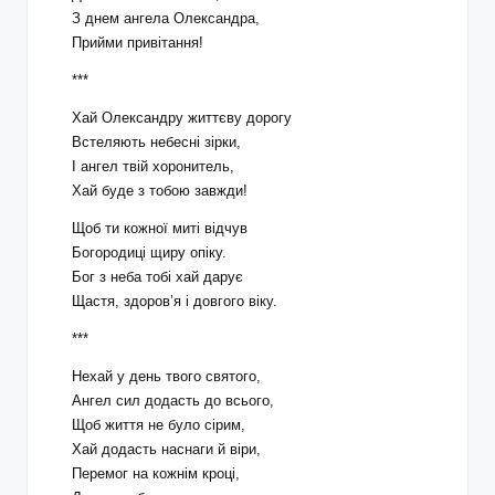
З днем ангела Олександра,
Прийми привітання!
***
Хай Олександру життєву дорогу
Встеляють небесні зірки,
І ангел твій хоронитель,
Хай буде з тобою завжди!
Щоб ти кожної миті відчув
Богородиці щиру опіку.
Бог з неба тобі хай дарує
Щастя, здоров’я і довгого віку.
***
Нехай у день твого святого,
Ангел сил додасть до всього,
Щоб життя не було сірим,
Хай додасть наснаги й віри,
Перемог на кожнім кроці,