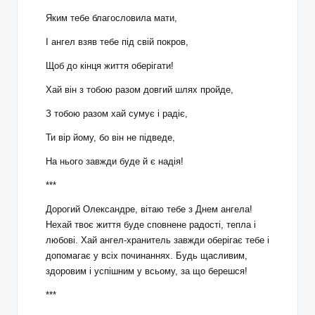
Яким тебе благословила мати,
І ангел взяв тебе під свій покров,
Щоб до кінця життя оберігати!
Хай він з тобою разом довгий шлях пройде,
З тобою разом хай сумує і радіє,
Ти вір йому, бо він не підведе,
На нього завжди буде й є надія!
***
Дорогий Олександре, вітаю тебе з Днем ангела!
Нехай твоє життя буде сповнене радості, тепла і
любові. Хай ангел-хранитель завжди оберігає тебе і
допомагає у всіх починаннях. Будь щасливим,
здоровим і успішним у всьому, за що берешся!
***