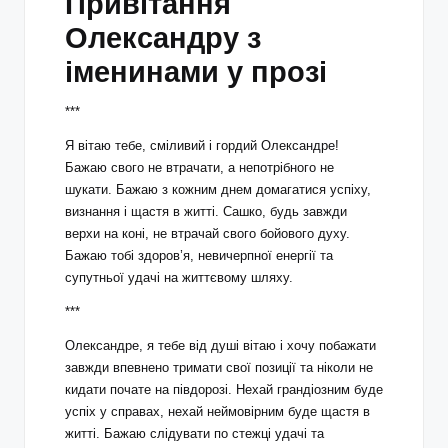
Привітання
Олександру з
іменинами у прозі
***
Я вітаю тебе, сміливий і гордий Олександре!
Бажаю свого не втрачати, а непотрібного не
шукати. Бажаю з кожним днем ​​домагатися успіху,
визнання і щастя в житті. Сашко, будь завжди
верхи на коні, не втрачай свого бойового духу.
Бажаю тобі здоров’я, невичерпної енергії та
супутньої удачі на життєвому шляху.
***
Олександре, я тебе від душі вітаю і хочу побажати
завжди впевнено тримати свої позиції та ніколи не
кидати почате на півдорозі. Нехай грандіозним буде
успіх у справах, нехай неймовірним буде щастя в
житті. Бажаю слідувати по стежці удачі та