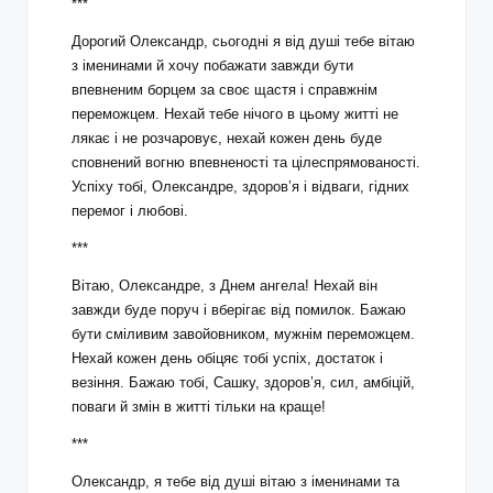
***
Дорогий Олександр, сьогодні я від душі тебе вітаю
з іменинами й хочу побажати завжди бути
впевненим борцем за своє щастя і справжнім
переможцем. Нехай тебе нічого в цьому житті не
лякає і не розчаровує, нехай кожен день буде
сповнений вогню впевненості та цілеспрямованості.
Успіху тобі, Олександре, здоров’я і відваги, гідних
перемог і любові.
***
Вітаю, Олександре, з Днем ангела! Нехай він
завжди буде поруч і вберігає від помилок. Бажаю
бути сміливим завойовником, мужнім переможцем.
Нехай кожен день обіцяє тобі успіх, достаток і
везіння. Бажаю тобі, Сашку, здоров’я, сил, амбіцій,
поваги й змін в житті тільки на краще!
***
Олександр, я тебе від душі вітаю з іменинами та