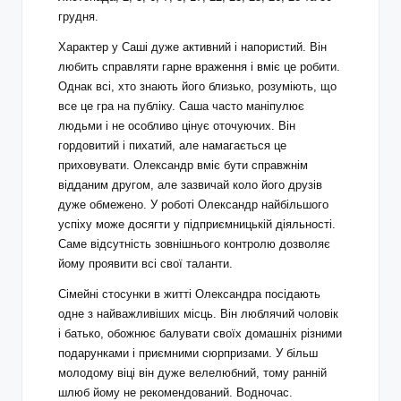
грудня.
Характер у Саші дуже активний і напористий. Він
любить справляти гарне враження і вміє це робити.
Однак всі, хто знають його близько, розуміють, що
все це гра на публіку. Саша часто маніпулює
людьми і не особливо цінує оточуючих. Він
гордовитий і пихатий, але намагається це
приховувати. Олександр вміє бути справжнім
відданим другом, але зазвичай коло його друзів
дуже обмежено. У роботі Олександр найбільшого
успіху може досягти у підприємницькій діяльності.
Саме відсутність зовнішнього контролю дозволяє
йому проявити всі свої таланти.
Сімейні стосунки в житті Олександра посідають
одне з найважливіших місць. Він люблячий чоловік
і батько, обожнює балувати своїх домашніх різними
подарунками і приємними сюрпризами. У більш
молодому віці він дуже велелюбний, тому ранній
шлюб йому не рекомендований. Водночас.