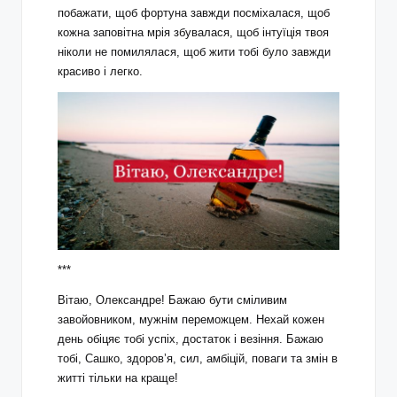
побажати, щоб фортуна завжди посміхалася, щоб
кожна заповітна мрія збувалася, щоб інтуїція твоя
ніколи не помилялася, щоб жити тобі було завжди
красиво і легко.
***
Вітаю, Олександре! Бажаю бути сміливим
завойовником, мужнім переможцем. Нехай кожен
день обіцяє тобі успіх, достаток і везіння. Бажаю
тобі, Сашко, здоров’я, сил, амбіцій, поваги та змін в
житті тільки на краще!