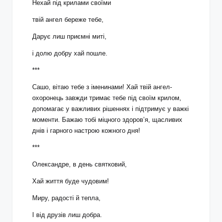
Нехай під крилами своїми
твій ангел береже тебе,
Дарує лиш приємні миті,
і долю добру хай пошле.
***
Сашо, вітаю тебе з іменинами! Хай твій ангел-
охоронець завжди тримає тебе під своїм крилом,
допомагає у важливих рішеннях і підтримує у важкі
моменти. Бажаю тобі міцного здоров’я, щасливих
днів і гарного настрою кожного дня!
***
Олександре, в день святковий,
Хай життя буде чудовим!
Миру, радості й тепла,
І від друзів лиш добра.