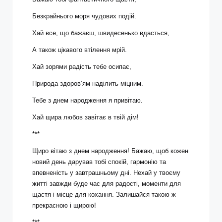
Безкрайнього моря чудових подій.
Хай все, що бажаєш, швидесенько вдасться,
А також цікавого втілення мрій.
Хай зорями радість тебе осипає,
Природа здоров’ям наділить міцним.
Тебе з днем народження я привітаю.
Хай щира любов завітає в твій дім!
***
Щиро вітаю з днем народження! Бажаю, щоб кожен
новий день дарував тобі спокій, гармонію та
впевненість у завтрашньому дні. Нехай у твоєму
житті завжди буде час для радості, моменти для
щастя і місце для кохання. Залишайся такою ж
прекрасною і щирою!