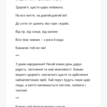
Здоров’я, щастя щиро побажати,
На все життя, на довгий-довгий вік!
До сотні літ дожить без горя і журби,
Від гір, від сонця, від калини
Всіх благ земних – з роси й води
Бажаємо тобі всі ми!
***
З днем народження! Нехай кожен день дарує
радість, натхнення та нові можливості. Бажаю
міцного здоров’я, незгасного щастя та здійснення
найзаповітніших мрій. Хай поруч будуть лише щирі
люди, а життя наповнюється світлом, любов’ю і
теплом!
***
Бажаю тобі фантастичного щастя,