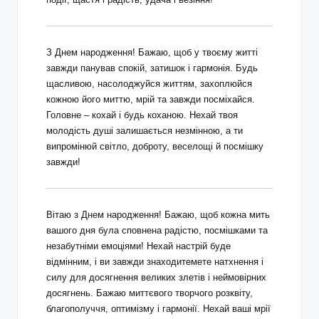
З Днем народження! Бажаю, щоб у твоєму житті
завжди панував спокій, затишок і гармонія. Будь
щасливою, насолоджуйся життям, захоплюйся
кожною його миттю, мрій та завжди посміхайся.
Головне – кохай і будь коханою. Нехай твоя
молодість душі залишається незмінною, а ти
випромінюй світло, доброту, веселощі й посмішку
завжди!
Вітаю з Днем народження! Бажаю, щоб кожна мить
вашого дня була сповнена радістю, посмішками та
незабутніми емоціями! Нехай настрій буде
відмінним, і ви завжди знаходитемете натхнення і
силу для досягнення великих злетів і неймовірних
досягнень. Бажаю миттєвого творчого розквіту,
благополуччя, оптимізму і гармонії. Нехай ваші мрії