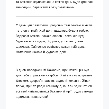
та бажання збуваються, а кожен день буде для вас
значущим, барвистим і результативним.
У день цей святковий і радісний твій Бажаю я квітів
і втілення мрій. Хай доля щаслива буде з тобою,
Здоров’я бажаю, бажаю любові! Коханою будь,
будь весела і щира, Здорова, успішна і дуже
щаслива. Хай сонце освітлює кожен твій день,
Натхнення бажаю й чудових ідей!
З днем народження! Бажаємо, щоб кожен рік був
для тебе справжнім скарбом. Хай він сяє яскравим
блиском: здоров’я, щастя, радості, кохання. Живи
легко, мрій та радій кожному дню. Хай здійсняться
всі твої найзаповітніші бажання й мрії. Будь завжди
щаслива, наша мила!