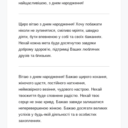
найщасливішою, з днем народження!
Щиро вітаю з днем народження! Хочу побажати
ніколи не зупинятися, сміливо мріяти, швидко
діяти, бути впевненою у собі та своїх бажаннях.
Нехай кожна мета буде досягнутою завдяки
доброму здоров‘ю, підтримці Ваших люблячих
друзів та близьких.
Вітаю з днем народження! Бажаю щирого кохання,
жіночого щастя, постійного натхнення,
неймовірного везіння, чудового настрою. Нехай
твоєжиття буде сповнене радістю. Нехай твоє
серце не знає кривд. Бажаю завжди залишатися
неперевершеною жінкою. Бажаю досягати великих
успіхів у будь-якій діяльності та в особистих
захопленнях.