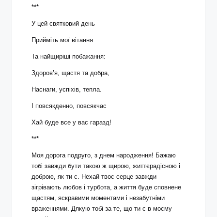
***
У цей святковий день
Прийміть мої вітання
Та найщиріші побажання:
Здоров’я, щастя та добра,
Наснаги, успіхів, тепла.
І повсякденно, повсякчас
Хай буде все у вас гаразд!
***
Моя дорога подруго, з днем народження! Бажаю
тобі завжди бути такою ж щирою, життєрадісною і
доброю, як ти є. Нехай твоє серце завжди
зігрівають любов і турбота, а життя буде сповнене
щастям, яскравими моментами і незабутніми
враженнями. Дякую тобі за те, що ти є в моєму