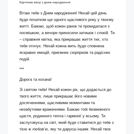
Картинка жінці з днем народження
Вітаю тебе з Днем народження! Нехай цей день
буде початком ще одного щасливого року у твоєму
житті. Бажаю, щоб кожен ранок ти прокидалася з
посмішкою, а вечори приносили затишок і спокій. Ти
– справжня квітка, яка прикрашає життя тих, хто
тебе оточує. Нехай кожна мить буде сповнена
яскравих емоцій, приємних сюрпризів та радісних
подій.
***
Дорога та кохана!
Зі святом тебе! Нехай кожен рік, що додається до
твого життя, лише прикрашає його новими
досягненнями, щасливими моментами та
незабутніми враженнями. Бажаю тобі безмежного
щастя, родинного тепла і гармонії у всьому. Ти
заслуговуєш на світ, який буде ставитися до тебе з
тією ж любов’ю, яку ти даруєш іншим. Нехай твоє