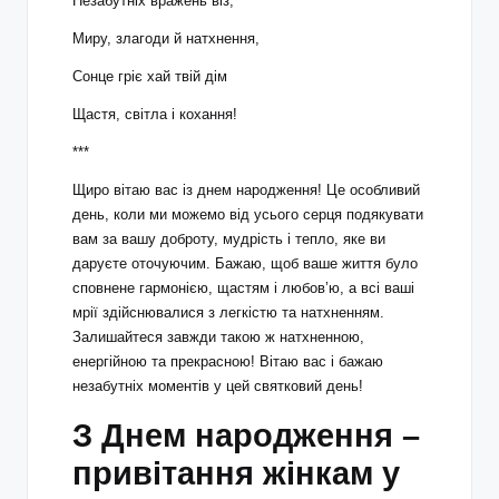
Незабутніх вражень віз,
Миру, злагоди й натхнення,
Сонце гріє хай твій дім
Щастя, світла і кохання!
***
Щиро вітаю вас із днем народження! Це особливий
день, коли ми можемо від усього серця подякувати
вам за вашу доброту, мудрість і тепло, яке ви
даруєте оточуючим. Бажаю, щоб ваше життя було
сповнене гармонією, щастям і любов’ю, а всі ваші
мрії здійснювалися з легкістю та натхненням.
Залишайтеся завжди такою ж натхненною,
енергійною та прекрасною! Вітаю вас і бажаю
незабутніх моментів у цей святковий день!
З Днем народження –
привітання жінкам у