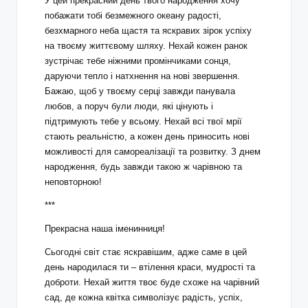
У цей прекрасний день твого народження хочу
побажати тобі безмежного океану радості,
безхмарного неба щастя та яскравих зірок успіху
на твоєму життєвому шляху. Нехай кожен ранок
зустрічає тебе ніжними промінчиками сонця,
даруючи тепло і натхнення на нові звершення.
Бажаю, щоб у твоєму серці завжди панувала
любов, а поруч були люди, які цінують і
підтримують тебе у всьому. Нехай всі твої мрії
стають реальністю, а кожен день приносить нові
можливості для самореалізації та розвитку. З днем
народження, будь завжди такою ж чарівною та
неповторною!
***
Прекрасна наша іменинниця!
Сьогодні світ стає яскравішим, адже саме в цей
день народилася ти – втілення краси, мудрості та
доброти. Нехай життя твоє буде схоже на чарівний
сад, де кожна квітка символізує радість, успіх,