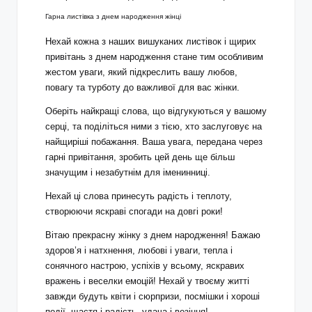
Гарна листівка з днем народження жінці
Нехай кожна з наших вишуканих листівок і щирих
привітань з днем народження стане тим особливим
жестом уваги, який підкреслить вашу любов,
повагу та турботу до важливої для вас жінки.
Оберіть найкращі слова, що відгукуються у вашому
серці, та поділіться ними з тією, хто заслуговує на
найщиріші побажання. Ваша увага, передана через
гарні привітання, зробить цей день ще більш
значущим і незабутнім для іменинниці.
Нехай ці слова принесуть радість і теплоту,
створюючи яскраві спогади на довгі роки!
Вітаю прекрасну жінку з днем народження! Бажаю
здоров’я і натхнення, любові і уваги, тепла і
сонячного настрою, успіхів у всьому, яскравих
вражень і веселки емоцій! Нехай у твоєму житті
завжди будуть квіти і сюрпризи, посмішки і хороші
події, щастя і радість, удача і везіння!