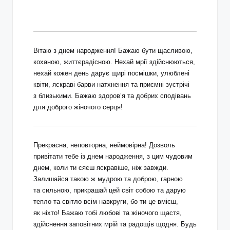
Вітаю з днем народження! Бажаю бути щасливою,
коханою, життєрадісною. Нехай мрії здійснюються,
нехай кожен день дарує щирі посмішки, улюблені
квіти, яскраві барви натхнення та приємні зустрічі
з близькими. Бажаю здоров’я та добрих сподівань
для доброго жіночого серця!
Прекрасна, неповторна, неймовірна! Дозволь
привітати тебе із днем народження, з цим чудовим
днем, коли ти сяєш яскравіше, ніж завжди.
Залишайся такою ж мудрою та доброю, гарною
та сильною, прикрашай цей світ собою та дарую
тепло та світло всім навкруги, бо ти це вмієш,
як ніхто! Бажаю тобі любові та жіночого щастя,
здійснення заповітних мрій та радощів щодня. Будь