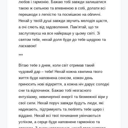
любов і гармонію. Бажаю тобі завжди залишатися
такою ж сильною та впевненою в собі, долати всі
перешкоди з легкістю та посмішкою на обличчі.
Нехай у твоїй душі завжди звучить мелодія щастя,
а очі сяють від задоволення. Пам’ятай, що ти
заслуговуєш на все найкраще у цьому світі. Зі
святом тебе, нехай доля буде до тебе щедрою та
ласкавою!
***
Вітаю тебе з днем, коли світ отримав такий
чудовий дар – тебе! Нехай кожна хвилина твого
життя буде наповнена сенсом, кожен день
приносить нові відкриття, а кожна ніч дарує солодкі
сни та відпочинок. Бажаю тобі незгасного
ентузіазму, невичерпної енергії та безмежної віри у
свої сили. Нехай поруч завжди будуть люди, які
надихають, підтримують та люблять тебе щиро і
віддано. Нехай всі твої починання увінчаються
успіхом, а серце буде наповнене гармонією та