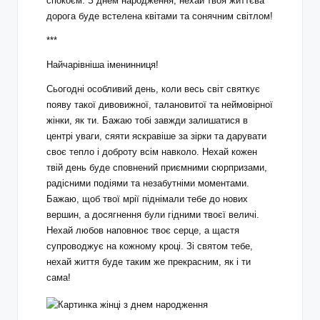
спокоєм. З днем народження, нехай твоя життєва
дорога буде встелена квітами та сонячним світлом!
***
Найчарівніша іменинниця!
Сьогодні особливий день, коли весь світ святкує
появу такої дивовижної, талановитої та неймовірної
жінки, як ти. Бажаю тобі завжди залишатися в
центрі уваги, сяяти яскравіше за зірки та дарувати
своє тепло і доброту всім навколо. Нехай кожен
твій день буде сповнений приємними сюрпризами,
радісними подіями та незабутніми моментами.
Бажаю, щоб твої мрії піднімали тебе до нових
вершин, а досягнення були гідними твоєї величі.
Нехай любов наповнює твоє серце, а щастя
супроводжує на кожному кроці. Зі святом тебе,
нехай життя буде таким же прекрасним, як і ти
сама!