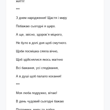
житті!
***
З днем народження! Щастя і миру
Побажаю сьогодні я щиро.
А ще, звісно, здоров`я міцного,
Не було в долі дня щоб смутного.
Щоби посмішка сяяла вічно,
Щоб здійснялися якось магічно
Всі бажання, усі сподівання,
А в душі щоб палало кохання!
***
Моя люба подружко, вітаю!
В день чудовий сьогодні бажаю
Підтримки, миру та добра,