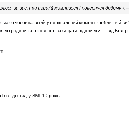
молюся за вас, при першій можливості повернуся додому»,
—
кого чоловіка, який у вирішальний момент зробив свій вибі
ві до родини та готовності захищати рідний дім — від Болгр
om
.ua, досвід у ЗМІ 10 років.