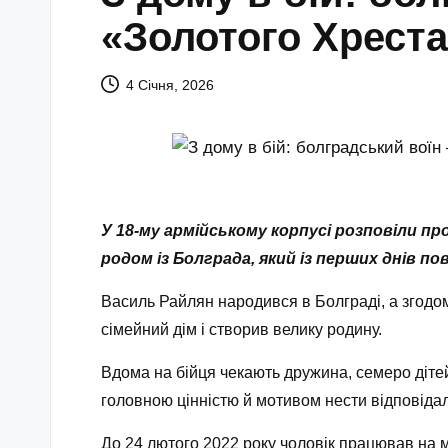
«Золотого Хреста
4 Січня, 2026
У 18-му армійському корпусі розповіли п
родом із Болграда, який із перших днів 
Василь Райлян народився в Болграді, а згодом
сімейний дім і створив велику родину.
Вдома на бійця чекають дружина, семеро дітей
головною цінністю й мотивом нести відповідал
До 24 лютого 2022 року чоловік працював на м