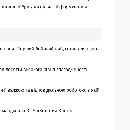
нізованої бригади під час її формування.
коріння. Перший бойовий виїзд став для нього
или досягти високого рівня злагодженості —
и її важкою та відповідальною роботою, в якій
окомандувача ЗСУ «Золотий Хрест».