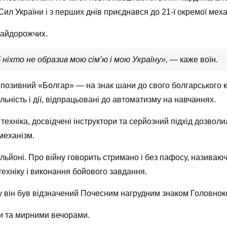
ил України і з перших днів приєднався до 21-ї окремої меха
найдорожчих.
ніхто не образив мою сім’ю і мою Україну»,
— каже воїн.
в позивний «Болгар» — на знак шани до свого болгарського 
ьність і дії, відпрацьовані до автоматизму на навчаннях.
техніка, досвідчені інструктори та серйозний підхід дозвол
механізм.
ьйоні. Про війну говорить стримано і без пафосу, називаюч
техніку і виконання бойового завдання.
бу він був відзначений Почесним нагрудним знаком Головн
и та мирними вечорами.