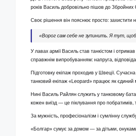
років Василь добровільно пішов до Збройних С
Своє рішення він пояснює просто: захистити 
«Ворог сам себе не зупинить. Я тут, щоб 
У лавах армії Василь став танкістом і отрима
справжнім випробуванням: напруга, відповідал
Підготовку екіпаж проходив у Швеції. Сучасна 
танковий екіпаж «Leopard» працює як єдиний 
Нині Василь Райлян служить у танковому батал
кожен виїзд — це піклування про побратимів, 
За мужність, професіоналізм і сумлінну служ
«Болгар» сумує за домом — за дітьми, онукам