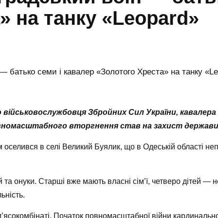
» на танку «Leopard»
ро військовослужбовця Збройних Сил України, кавалер
повномасштабного вторгнення став на захист держави
 оселився в селі Великий Буялик, що в Одеській області неп
 та онуки. Старші вже мають власні сім’ї, четверо дітей — 
ьність.
’ясокомбінаті. Початок повномасштабної війни кардинально 