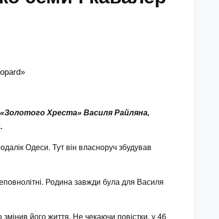
а «Золотого Хреста» Василя Райляна,
.
одалік Одеси. Тут він власноруч збудував
неповнолітні. Родина завжди була для Василя
змінив його життя. Не чекаючи повістки, у 46