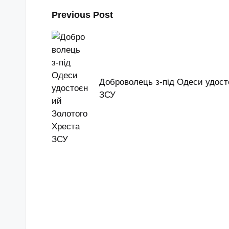
Post
Previous Post
navigation
Доброволець з-під Одеси удост
ЗСУ