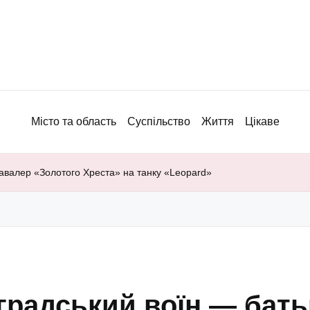
Місто та область
Суспільство
Життя
Цікаве
 кавалер «Золотого Хреста» на танку «Leopard»
лградський воїн — бать