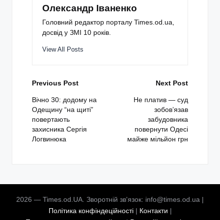
Олександр Іваненко
Головний редактор порталу Times.od.ua,
досвід у ЗМІ 10 років.
View All Posts
Post
Previous Post
Next Post
navigation
Вічно 30: додому на
Не платив — суд
Одещину “на щиті”
зобов’язав
повертають
забудовника
захисника Сергія
повернути Одесі
Логвинюка
майже мільйон грн
2026 — Times.od.UA. Зворотній зв'язок: info@times.od.ua |
Політика конфіндеційності
|
Контакти
|