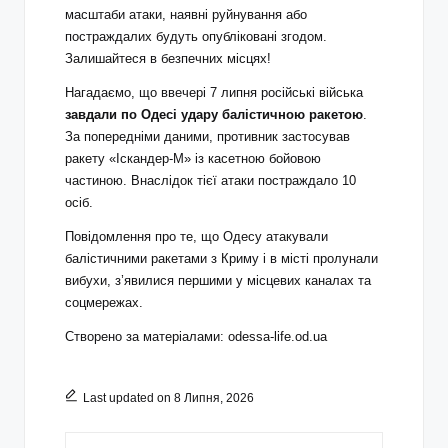
масштаби атаки, наявні руйнування або
постраждалих будуть опубліковані згодом.
Залишайтеся в безпечних місцях!
Нагадаємо, що ввечері 7 липня російські війська
завдали по Одесі удару балістичною ракетою
.
За попередніми даними, противник застосував
ракету «Іскандер‑М» із касетною бойовою
частиною. Внаслідок тієї атаки постраждало 10
осіб.
Повідомлення про те, що Одесу атакували
балістичними ракетами з Криму і в місті пролунали
вибухи, з’явилися першими у місцевих каналах та
соцмережах.
Створено за матеріалами:
odessa-life.od.ua
Last updated on 8 Липня, 2026