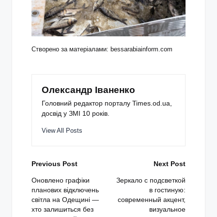
Створено за матеріалами: bessarabiainform.com
Олександр Іваненко
Головний редактор порталу Times.od.ua,
досвід у ЗМІ 10 років.
View All Posts
Post
Previous Post
Next Post
navigation
Оновлено графіки
Зеркало с подсветкой
планових відключень
в гостиную:
світла на Одещині —
современный акцент,
хто залишиться без
визуальное