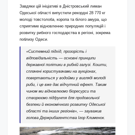
Завдяки цій ініціативі в Дністровський лиман
Одеської області випустили рекордні 28 770 кг
молоді товстолоба, коропа та білого амура, що
сприятиме відновленню природних популяцій і
розвитку рибного господарства в регіоні, зокрема
поблизу Одеси.
«Системний підхід, прозорість і
відповідальність — основні принципи
державної політики в рибній галузі. Кошти,
сплачені користувачами на аукціонах,
повертаються у водойми у вигляді молоді
риби, і це вже дає відчутний ефект. Таким
чином ми відновлюємо біоресурси та
створюємо підґрунтя для продовольчої
безпеки й економічного розвитку Одеської
області та інших регіонів», — зауважив
голова Держрибагентства Ігор Клименок.