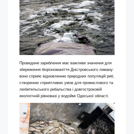
Проведене зариблення має важливе значення для
збереження біорізноманіття Дністровського лиману:
воно сприяє відновленню природних популяцій риб,
створенню сприятливих умов для промислового та
любительського рибальства і довгостроковій
екологічній рівновазі у водоймі Одеської області.