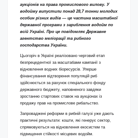
аукціонів на права промислового вилову. У
водойму випустили понад 28,7 тонни молодих
особин різних видів — це частина масштабної
державної програми з зариблення водойм по
всій Україні. Про це повідомляє Державне
агентство меліорації та рибного
господарства України.
Цьогоріч в Україні реалізовано черговий етап
безпрецедентної за масштабами кампанії з
відновлення водних біоресурсів. Уперше
фінансування відтворення популяцій риб
здійснюється за рахунок спеціального фонду
державного бюджету, наповненого завдяки
зростанню стартових ставок на аукціонах із
продажу прав на промислове рибальство.
Запроваджені реформи в рибній галузі уже дають
практичні результати: кошти, які генерує сектор,
спрямовуються на відновлення екосистем та
підвищення стійкості місцевих водойм.