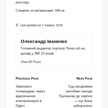
розгляду.
Створено за матеріалами: 048.ua
Last updated on 1 Червня, 2026
Олександр Іваненко
Головний редактор порталу Times.od.ua,
досвід у ЗМІ 10 років.
View All Posts
Post
Previous Post
Next Post
navigation
Укренерго
Суд продовжив
попереджає через
запобіжні заходи
відключення
Труханову до серпня
електроенергії в
— що йому
Одесі
заборонено