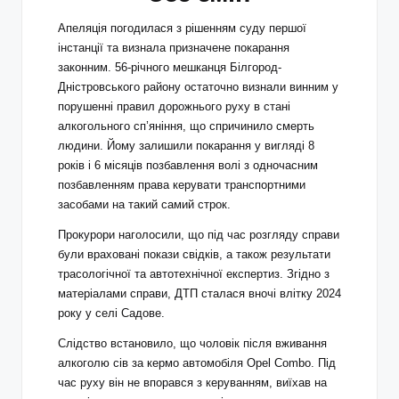
Апеляція погодилася з рішенням суду першої
інстанції та визнала призначене покарання
законним. 56-річного мешканця Білгород-
Дністровського району остаточно визнали винним у
порушенні правил дорожнього руху в стані
алкогольного сп’яніння, що спричинило смерть
людини. Йому залишили покарання у вигляді 8
років і 6 місяців позбавлення волі з одночасним
позбавленням права керувати транспортними
засобами на такий самий строк.
Прокурори наголосили, що під час розгляду справи
були враховані покази свідків, а також результати
трасологічної та автотехнічної експертиз. Згідно з
матеріалами справи, ДТП сталася вночі влітку 2024
року у селі Садове.
Слідство встановило, що чоловік після вживання
алкоголю сів за кермо автомобіля Opel Combo. Під
час руху він не впорався з керуванням, виїхав на