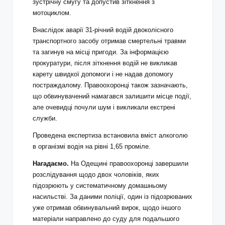
зустрічну смугу та допустив зіткнення з
мотоциклом.
Внаслідок аварії 31-річний водій двоколісного
транспортного засобу отримав смертельні травми
та загинув на місці пригоди. За інформацією
прокуратури, після зіткнення водій не викликав
карету швидкої допомоги і не надав допомогу
постраждалому. Правоохоронці також зазначають,
що обвинувачений намагався залишити місце події,
але очевидці почули шум і викликали екстрені
служби.
Проведена експертиза встановила вміст алкоголю
в організмі водія на рівні 1,65 проміле.
Нагадаємо.
На Одещині правоохоронці завершили
розслідування щодо двох чоловіків, яких
підозрюють у систематичному домашньому
насильстві. За даними поліції, один із підозрюваних
уже отримав обвинувальний вирок, щодо іншого
матеріали направлено до суду для подальшого