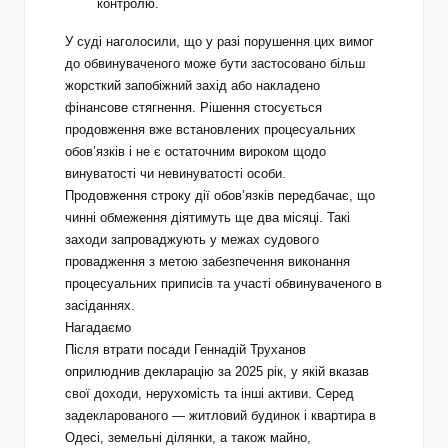
контролю.
У суді наголосили, що у разі порушення цих вимог
до обвинуваченого може бути застосовано більш
жорсткий запобіжний захід або накладено
фінансове стягнення. Рішення стосується
продовження вже встановлених процесуальних
обов’язків і не є остаточним вироком щодо
винуватості чи невинуватості особи.
Продовження строку дії обов’язків передбачає, що
чинні обмеження діятимуть ще два місяці. Такі
заходи запроваджують у межах судового
провадження з метою забезпечення виконання
процесуальних приписів та участі обвинуваченого в
засіданнях.
Нагадаємо
Після втрати посади Геннадій Труханов
оприлюднив декларацію за 2025 рік, у якій вказав
свої доходи, нерухомість та інші активи. Серед
задекларованого — житловий будинок і квартира в
Одесі, земельні ділянки, а також майно,