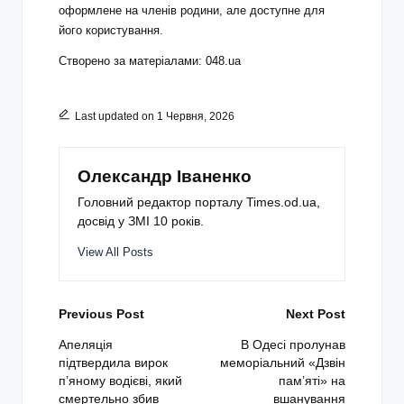
оформлене на членів родини, але доступне для
його користування.
Створено за матеріалами: 048.ua
Last updated on 1 Червня, 2026
Олександр Іваненко
Головний редактор порталу Times.od.ua,
досвід у ЗМІ 10 років.
View All Posts
Post
Previous Post
Next Post
navigation
Апеляція
В Одесі пролунав
підтвердила вирок
меморіальний «Дзвін
п’яному водієві, який
пам’яті» на
смертельно збив
вшанування