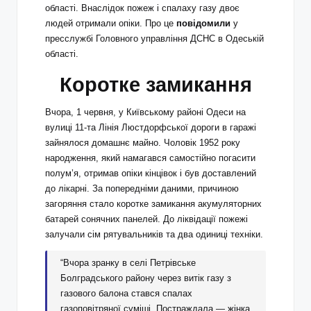
області. Внаслідок пожеж і спалаху газу двоє
людей отримали опіки. Про це
повідомили
у
пресслужбі Головного управління ДСНС в Одеській
області.
Коротке замикання
Вчора, 1 червня, у Київському районі Одеси на
вулиці 11‑та Лінія Люстдорфської дороги в гаражі
зайнялося домашнє майно. Чоловік 1952 року
народження, який намагався самостійно погасити
полум’я, отримав опіки кінцівок і був доставлений
до лікарні. За попередніми даними, причиною
загоряння стало коротке замикання акумуляторних
батарей сонячних панелей. До ліквідації пожежі
залучали сім рятувальників та два одиниці техніки.
“Вчора зранку в селі Петрівське
Болградського району через витік газу з
газового балона стався спалах
газоповітряної суміші. Постраждала — жінка