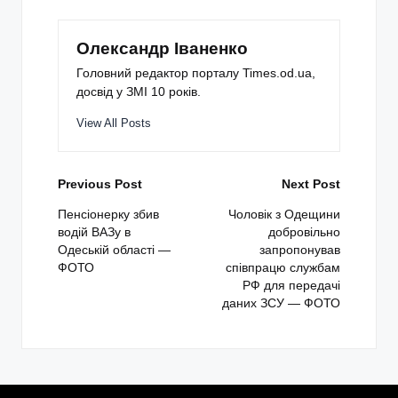
Олександр Іваненко
Головний редактор порталу Times.od.ua,
досвід у ЗМІ 10 років.
View All Posts
Post
Previous Post
Next Post
navigation
Пенсіонерку збив
Чоловік з Одещини
водій ВАЗу в
добровільно
Одеській області —
запропонував
ФОТО
співпрацю службам
РФ для передачі
даних ЗСУ — ФОТО