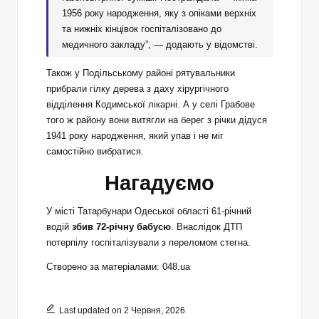
1956 року народження, яку з опіками верхніх
та нижніх кінцівок госпіталізовано до
медичного закладу”, — додають у відомстві.
Також у Подільському районі рятувальники
прибрали гілку дерева з даху хірургічного
відділення Кодимської лікарні. А у селі Грабове
того ж району вони витягли на берег з річки дідуся
1941 року народження, який упав і не міг
самостійно вибратися.
Нагадуємо
У місті Татарбунари Одеської області 61‑річний
водій
збив 72‑річну бабусю
. Внаслідок ДТП
потерпілу госпіталізували з переломом стегна.
Створено за матеріалами: 048.ua
Last updated on 2 Червня, 2026