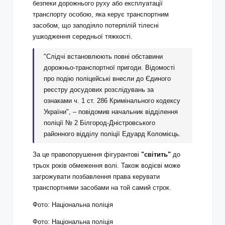
безпеки дорожнього руху або експлуатації
транспорту особою, яка керує транспортним
засобом, що заподіяло потерпілій тілесні
ушкодження середньої тяжкості.
"Слідчі встановлюють повні обставини
дорожньо-транспортної пригоди. Відомості
про подію поліцейські внесли до Єдиного
реєстру досудових розслідувань за
ознаками ч. 1 ст. 286 Кримінального кодексу
України", – повідомив начальник відділення
поліції № 2 Білгород-Дністровського
районного відділу поліції Едуард Коломієць.
За це правопорушення фігурантові
"світить"
до
трьох років обмеження волі. Також водієві може
загрожувати позбавлення права керувати
транспортними засобами на той самий строк.
Фото: Національна поліція
Фото: Національна поліція