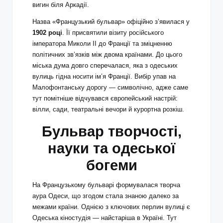
вигин біля Аркадії.
Назва «Французький бульвар» офіційно з’явилася у
1902 році
. Її присвятили візиту російського
імператора Миколи II до Франції та зміцненню
політичних зв’язків між двома країнами. До цього
міська дума довго сперечалася, яка з одеських
вулиць гідна носити ім’я Франції. Вибір упав на
Малофонтанську дорогу — символічно, адже саме
тут помітніше відчувався європейський настрій:
вілли, сади, театральні вечори й курортна розкіш.
Бульвар творчості,
науки та одеської
богеми
На Французькому бульварі формувалася творча
аура Одеси, що згодом стала знаною далеко за
межами країни. Однією з ключових перлин вулиці є
Одеська кіностудія — найстаріша в Україні. Тут