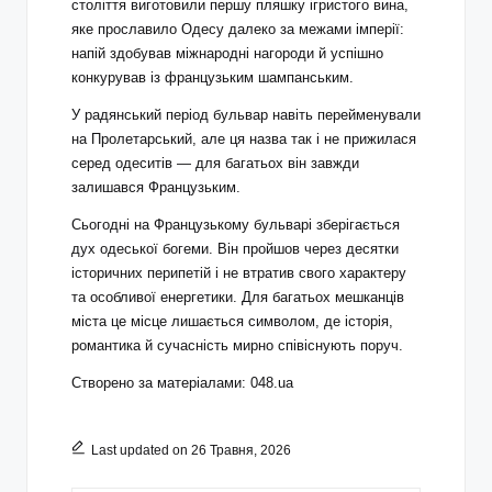
століття виготовили першу пляшку ігристого вина,
яке прославило Одесу далеко за межами імперії:
напій здобував міжнародні нагороди й успішно
конкурував із французьким шампанським.
У радянський період бульвар навіть перейменували
на Пролетарський, але ця назва так і не прижилася
серед одеситів — для багатьох він завжди
залишався Французьким.
Сьогодні на Французькому бульварі зберігається
дух одеської богеми. Він пройшов через десятки
історичних перипетій і не втратив свого характеру
та особливої енергетики. Для багатьох мешканців
міста це місце лишається символом, де історія,
романтика й сучасність мирно співіснують поруч.
Створено за матеріалами: 048.ua
Last updated on 26 Травня, 2026