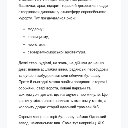
башточки, арки, відкриті тераси й декоративні сади
створювали дивовижну атмосферу європейського
курорту. Тут поєднувалися риси:
модерну;
класицизму;
неоготики;
середземноморської архітектури.
Деякі старі будівлі, на жаль, не дійшли до наших
днів: повномасштабна війна, радянські перебудови
та сучасні забудови змінили обличчя бульвару.
Проте й сьогодні можна знайти поодинокі історичні
особняки, старі ворота, ковані паркани та
архітектурні деталі, що нагадують про минуле. Цю
частину міста часто називають «містом у місті», а
колориту додає старий одеський трамвай №5.
Окреме місце в історії бульвару займає Одеський
завод шампанських вин. Саме тут наприкінці XIX