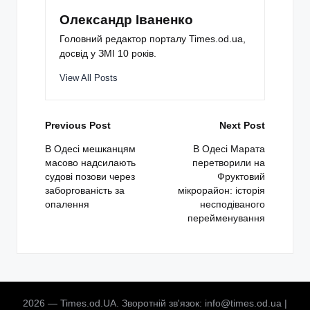
Олександр Іваненко
Головний редактор порталу Times.od.ua,
досвід у ЗМІ 10 років.
View All Posts
Post
Previous Post
Next Post
navigation
В Одесі мешканцям
В Одесі Марата
масово надсилають
перетворили на
судові позови через
Фруктовий
заборгованість за
мікрорайон: історія
опалення
несподіваного
перейменування
2026 — Times.od.UA. Зворотній зв'язок: info@times.od.ua |