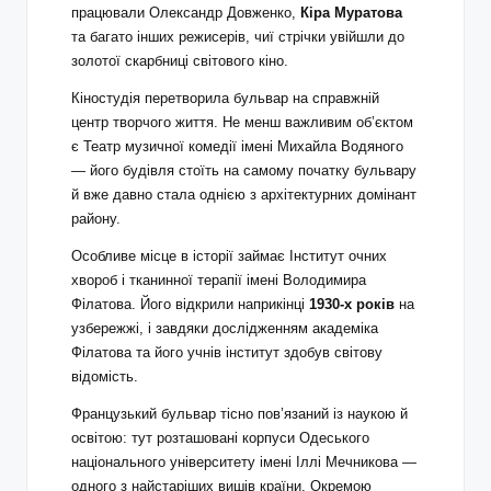
працювали Олександр Довженко,
Кіра Муратова
та багато інших режисерів, чиї стрічки увійшли до
золотої скарбниці світового кіно.
Кіностудія перетворила бульвар на справжній
центр творчого життя. Не менш важливим об’єктом
є Театр музичної комедії імені Михайла Водяного
— його будівля стоїть на самому початку бульвару
й вже давно стала однією з архітектурних домінант
району.
Особливе місце в історії займає Інститут очних
хвороб і тканинної терапії імені Володимира
Філатова. Його відкрили наприкінці
1930-х років
на
узбережжі, і завдяки дослідженням академіка
Філатова та його учнів інститут здобув світову
відомість.
Французький бульвар тісно пов’язаний із наукою й
освітою: тут розташовані корпуси Одеського
національного університету імені Іллі Мечникова —
одного з найстаріших вишів країни. Окремою