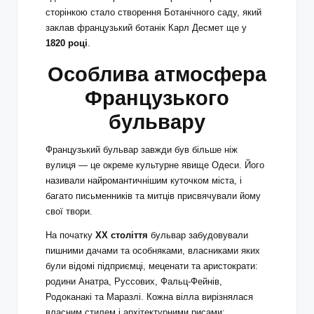
сторінкою стало створення Ботанічного саду, який
заклав французький ботанік Карл Десмет ще у
1820 році
.
Особлива атмосфера
Французького
бульвару
Французький бульвар завжди був більше ніж
вулиця — це окреме культурне явище Одеси. Його
називали найромантичнішим куточком міста, і
багато письменників та митців присвячували йому
свої твори.
На початку
XX століття
бульвар забудовували
пишними дачами та особняками, власниками яких
були відомі підприємці, меценати та аристократи:
родини Анатра, Руссових, Фальц-Фейнів,
Родоканакі та Маразлі. Кожна вілла вирізнялася
власним стилем і архітектурними рисами: