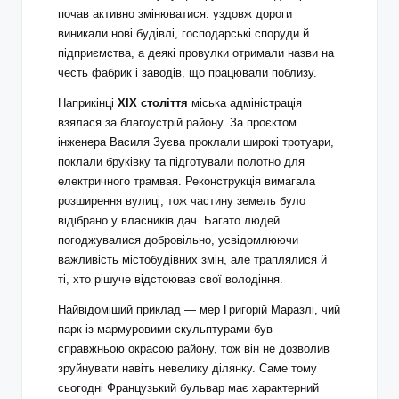
почав активно змінюватися: уздовж дороги
виникали нові будівлі, господарські споруди й
підприємства, а деякі провулки отримали назви на
честь фабрик і заводів, що працювали поблизу.
Наприкінці
XIX століття
міська адміністрація
взялася за благоустрій району. За проєктом
інженера Василя Зуєва проклали широкі тротуари,
поклали бруківку та підготували полотно для
електричного трамвая. Реконструкція вимагала
розширення вулиці, тож частину земель було
відібрано у власників дач. Багато людей
погоджувалися добровільно, усвідомлюючи
важливість містобудівних змін, але траплялися й
ті, хто рішуче відстоював свої володіння.
Найвідоміший приклад — мер Григорій Маразлі, чий
парк із мармуровими скульптурами був
справжньою окрасою району, тож він не дозволив
зруйнувати навіть невелику ділянку. Саме тому
сьогодні Французький бульвар має характерний