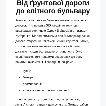
Від ґрунтової дороги
до елітного бульвару
Колись ця місцевість була звичайною приміською
дорогою. На початку
XIX
століття
територія
вважалася околицею Одеси й відома під назвами
Хуторська, Малофонтанська або Малоаркадіївська
дорога. Уздовж неї тяглися нерівні ґрунтові шляхи,
котрі після злив перетворювалися на болото.
Дістатися сюди без власного транспорту було
вкрай важко, тож першими освоювати цю зону
почали найзаможніші городяни, зокрема:
купці;
банкіри;
промисловці;
власники пароплавних компаній.
Вони зводили тут дачі й вілли, рятуючись від
літньої спеки та шуму центру міста. Згодом район