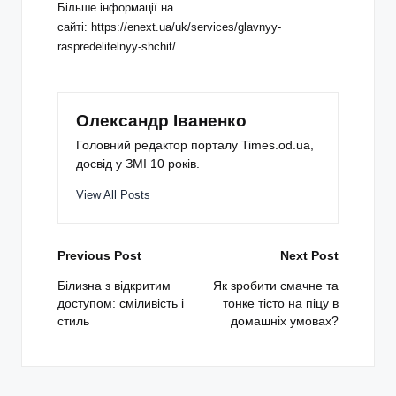
Більше інформації на
сайті:
https://enext.ua/uk/services/glavnyy-
raspredelitelnyy-shchit/
.
Олександр Іваненко
Головний редактор порталу Times.od.ua,
досвід у ЗМІ 10 років.
View All Posts
Post
Previous Post
Next Post
navigation
Білизна з відкритим
Як зробити смачне та
доступом: сміливість і
тонке тісто на піцу в
стиль
домашніх умовах?