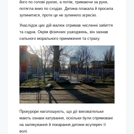
його по голові рукою, а потім, тримаючи за руки,
потягла вниз по сходах. Дитина плакала й просила
зупинитися, проте це не зупинило агресію.
Унаслідок цих дій малюк отримав численні забиття
та садна. Окрім фізичних ушкоджень, він зазнав
сильного морального приниження та страху.
Прокурори наголошують, що дії виховательки
мають ознаки катування, оскільки були спрямовані
на залякування й покарання дитини всупереч її
волі.