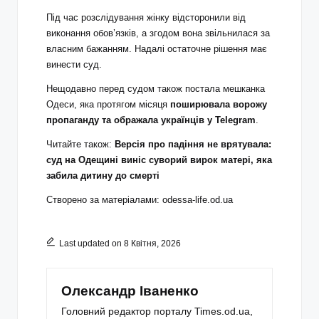
Під час розслідування жінку відсторонили від
виконання обов’язків, а згодом вона звільнилася за
власним бажанням. Надалі остаточне рішення має
винести суд.
Нещодавно перед судом також постала мешканка
Одеси, яка протягом місяця
поширювала ворожу
пропаганду та ображала українців у Telegram
.
Читайте також:
Версія про падіння не врятувала:
суд на Одещині виніс суворий вирок матері, яка
забила дитину до смерті
Створено за матеріалами:
odessa-life.od.ua
Last updated on 8 Квітня, 2026
Олександр Іваненко
Головний редактор порталу Times.od.ua,