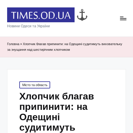
Новини Одеси та України
Головна
»
Хлопчик благав припинити: на Одещині судитимуть виховательку
за знущання над шестирічним хлопчиком
Posted
Місто та область
in
Хлопчик благав
припинити: на
Одещині
судитимуть