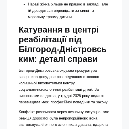
Наразі жінка більше не працює в закладі, але
їй доведеться відповідати за синці та
моральну травму дитини.
Катування в центрі
реабілітації під
Білгород‑Дністровсь
ким: деталі справи
Білгород‑Дністровська окружна прокуратура
завершила досудове розслідування стосовно
колишньої виховательки центру
соціально‑психологічної реабілітації дітей. За
висновками слідства, у грудні 2025 року педагог
перевищила межі професійної поведінки та закону.
Конфлікт розпочався через незначну ситуацію, але
реакція дорослої була непропорційною: вона
зіштовхнула 6‑річного хлопчика з дивана, вдарила