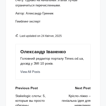
счету. Однако на начальных этапах лучше
ограничиться перечисленными.
Автор: Александр Гринник
Гемблинг-эксперт
Last updated on 24 Квітня, 2025
Олександр Іваненко
Головний редактор порталу Times.od.ua,
досвід у ЗМІ 10 років.
View All Posts
Post
Previous Post
Next Post
navigation
Stakelogic слоты: 5,
Крісло-ліжко –
которые вы просто
геніальна ідея для
обязаны
невеликих