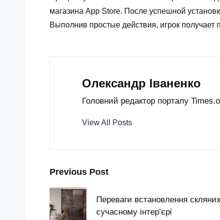
магазина App Store. После успешной установ
Выполнив простые действия, игрок получает 
Олександр Іваненко
Головний редактор порталу Times.od
View All Posts
Post
Previous Post
navigation
Переваги встановлення скляних
сучасному інтер’єрі