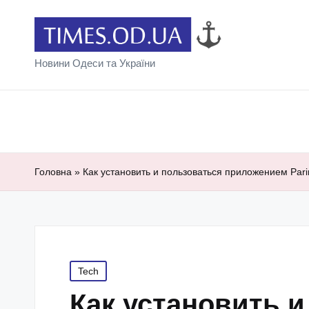
Новини Одеси та України
Головна
»
Как установить и пользоваться приложением Par
Posted
Tech
in
Как установить 