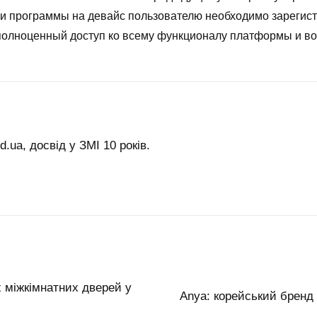
ки программы на девайс пользователю необходимо зарегис
полноценный доступ ко всему функционалу платформы и воз
.ua, досвід у ЗМІ 10 років.
 міжкімнатних дверей у
Anya: корейський бренд 