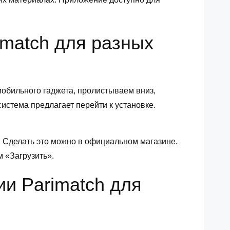
imatch для разных
обильного гаджета, пролистываем вниз,
истема предлагает перейти к установке.
S. Сделать это можно в официальном магазине.
м «Загрузить».
ии Parimatch для