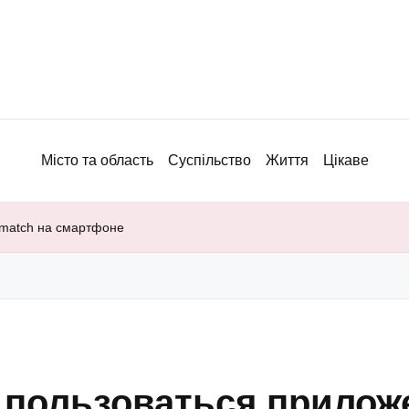
Місто та область
Суспільство
Життя
Цікаве
imatch на смартфоне
и пользоваться прилож