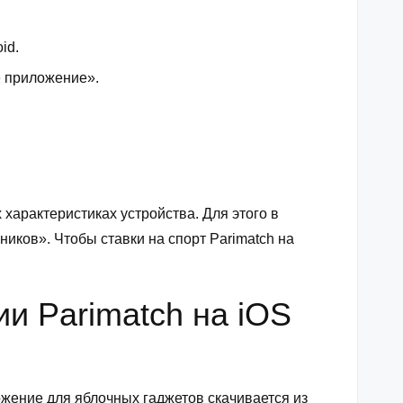
id.
е приложение».
 характеристиках устройства. Для этого в
иков». Чтобы ставки на спорт Parimatch на
и Parimatch на iOS
жение для яблочных гаджетов скачивается из