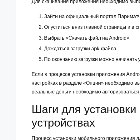
Для скачивания приложения необходимо выпо
Зайти на официальный портал Париматч 
Опуститься вниз главной страницы и в
Выбрать «Скачать файл на Android».
Дождаться загрузки apk-файла.
По окончанию загрузки можно начинать 
Если в процессе установки приложения Androi
настройках в разделе «Опции» необходимо вы
реальные деньги необходимо авторизоваться 
Шаги для установки 
устройствах
Процесс установки мобильного приложения д