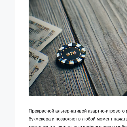
Прекрасной альтернативой азартно-игрового
букмекера и позволяет в любой момент начать 
может узнать актуальную информацию о моби