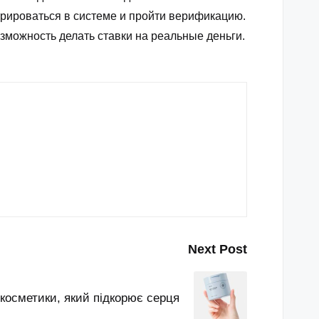
трироваться в системе и пройти верификацию.
можность делать ставки на реальные деньги.
Next Post
косметики, який підкорює серця