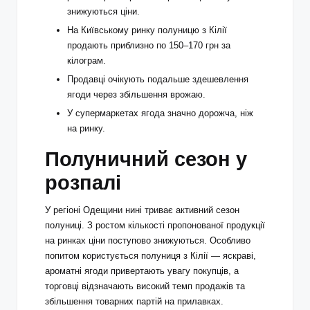
знижуються ціни.
На Київському ринку полуницю з Кілії
продають приблизно по 150–170 грн за
кілограм.
Продавці очікують подальше здешевлення
ягоди через збільшення врожаю.
У супермаркетах ягода значно дорожча, ніж
на ринку.
Полуничний сезон у
розпалі
У регіоні Одещини нині триває активний сезон
полуниці. З ростом кількості пропонованої продукції
на ринках ціни поступово знижуються. Особливо
попитом користується полуниця з Кілії — яскраві,
ароматні ягоди привертають увагу покупців, а
торговці відзначають високий темп продажів та
збільшення товарних партій на прилавках.