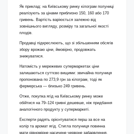
Як приклад: на Київському ринку кілограм полуниці
реалізують за цінами приблизно 150, 160 або 170
гривень. Вартість варіюється залежно від
зовнішнього вигляду, розміру та загальної якості
плодів.
Продавці підкреслюють, що зі збільшенням обсягів
збору врожаю ціни, ймовірно, продовжать
знижуватися.
Натомість у мережевих супермаркетах ціни
залишаються суттєво вищими: звичайна полуниця
пропонована по 273,9 грн за кілограм, тоді як
фермерська — близько 249 гривень.
Отже, покупка ягід на Київському ринку може
обійтися на 79–124 гривні дешевше, ніж придбання
аналогічного продукту у супермаркеті.
Експерти радять орієнтуватися перш за все на
колір та аромат ягід. Стигла полуниця повинна
мати рівномірне насичене червоне забарвлення,