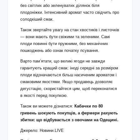
без світлих або зеленуватих ділянок біля
плодоніжки. Інтенсивний аромат часто свідчить про
солодкіший смак.
Також звертайте увагу на стан хвостиків і листочків
— вони мають бути свіжими та зеленими. Самі
плоди повинні бути пружними, без механічних
пошкоджень або ознак початку псування.
Варто пам’ятати, що великі ягоди не завжди
гарантують кращий смак: іноді середні за розміром
плоди відзначаються більш насиченим ароматом і
смаковими якостями. Якщо продавець дозволяє
дегустацію, скористайтеся цим, щоб переконатися
в якості перед покупкою.
Також ви можете дізнатися:
Кабачки по 80
гривень шокують покупців, а фермери рахують
збитки: що відбувається з овочами на Одещині.
Джерело: Новини.LIVE