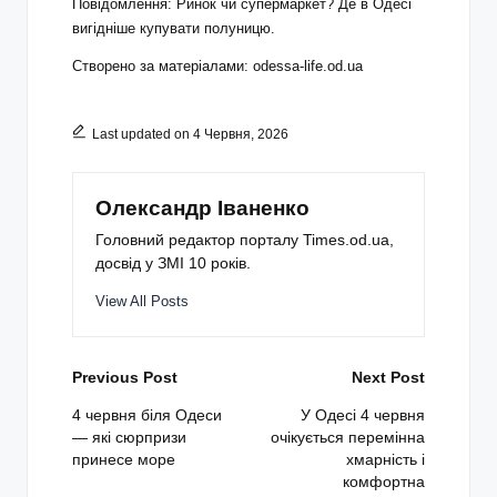
Повідомлення: Ринок чи супермаркет? Де в Одесі
вигідніше купувати полуницю.
Створено за матеріалами:
odessa-life.od.ua
Last updated on 4 Червня, 2026
Олександр Іваненко
Головний редактор порталу Times.od.ua,
досвід у ЗМІ 10 років.
View All Posts
Post
Previous Post
Next Post
navigation
4 червня біля Одеси
У Одесі 4 червня
— які сюрпризи
очікується перемінна
принесе море
хмарність і
комфортна