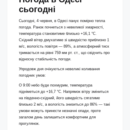
сьогодні
Сьогодні, 4 червня, в Одесі панує помірно тепла
погода. Ранок почнеться з невеликої хмарності,
температура становитиме близько +16,1 °С.
Східний вітер дмухатиме зі швидкістю приблизно 1
м/с, вологість повітря — 89%, а атмосферний тиск
тримається на рівні 759 мм рт. ст., що свідчить про
відносну стабільність погоди.
Упродовж дня очікуються невеликі коливання
погодних умов:
О 9:00 небо буде похмурим, температура
підніметься до +16,7 °С. Напрямок вітру зміниться
на південно-східний, його швидкість сягатиме
близько 2 м/с, а вологість знизиться до 86% — такі
умови можуть принести незначні опади, проте
загалом день залишиться комфортним для
прогулянок.