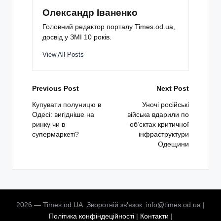
Олександр Іваненко
Головний редактор порталу Times.od.ua,
досвід у ЗМІ 10 років.
View All Posts
Post
Previous Post
Next Post
navigation
Купувати полуницю в
Уночі російські
Одесі: вигідніше на
війська вдарили по
ринку чи в
об’єктах критичної
супермаркеті?
інфраструктури
Одещини
2026 — Times.od.UA. Зворотній зв'язок: info@times.od.ua |
Політика конфіндеційності
|
Контакти
|