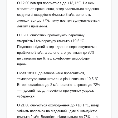
О 12:00 повітря прогріється до +18,1 °С. На небі
з’являться прояснення, вітер залишиться південно-
східним зі швидкістю близько 3 м/с, вологість
зменшиться до 77%, тому повітря відчуватиметься
легким і приємним.
О 15:00 синоптики прогнозують перемінну
хмарність і температуру близько +19,5 °С.
Південно-східний вітер і далі не перевищуватиме
приблизно 3 м/с, а вологість опуститься до 70% —
це створить ще більш комфортну атмосферу
вдень.
Після 18:00 і до вечора небо проясниться,
температура залишиться на рівні близько +19,5 °С.
Вітер послабшає до 2 м/с, вологість зросте до 72%
— чудовий час для вечірніх прогулянок уздовж
узбережжя.
О 21:00 очікується охолодження до +18,1 °С, вітер
змінить напрямок на південний і дме зі швидкістю
близько 2 м/с. Вологість підвищиться до 78%, що