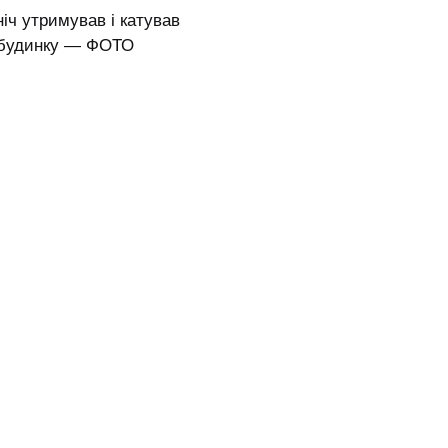
ніч утримував і катував
о будинку — ФОТО