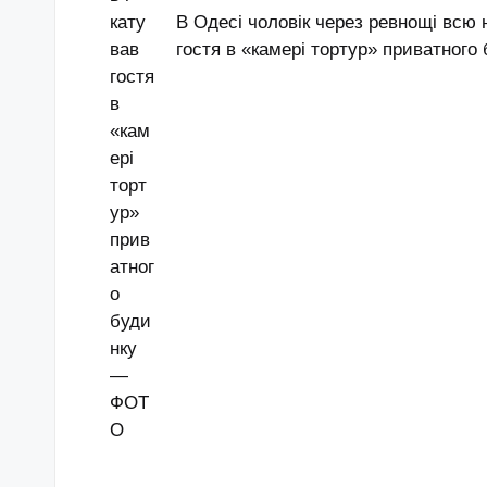
В Одесі чоловік через ревнощі всю 
гостя в «камері тортур» приватног