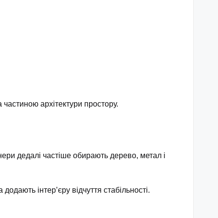
а частиною архітектури простору.
нери дедалі частіше обирають дерево, метал і
додають інтер’єру відчуття стабільності.