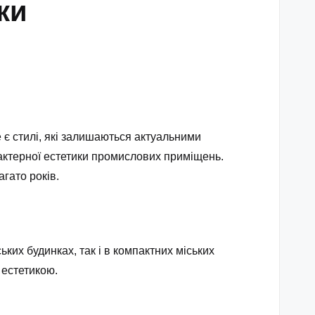
ки
е є стилі, які залишаються актуальними
актерної естетики промислових приміщень.
гато років.
ких будинках, так і в компактних міських
 естетикою.