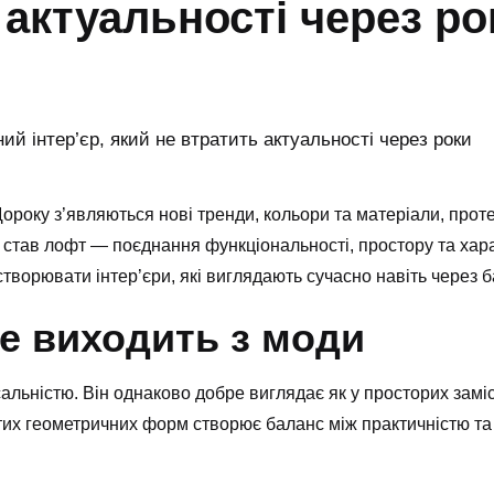
 актуальності через ро
Щороку з’являються нові тренди, кольори та матеріали, прот
в став лофт — поєднання функціональності, простору та хар
ворювати інтер’єри, які виглядають сучасно навіть через ба
е виходить з моди
льністю. Він однаково добре виглядає як у просторих замісь
тих геометричних форм створює баланс між практичністю та