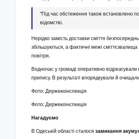
“Під час обстеження також встановлено по
відомстві.
Нерідко замість доставки сміття безпосереднь
збільшуються, а фактичні межі сміттєзвалища
повітря.
Водночас у громаді оперативно відреагували 
припису. В результаті впорядкували й очищал
Фото: Держекоінспекція
Фото: Держекоінспекція
Нагадуємо
В Одеській області сталося
замикання акуму