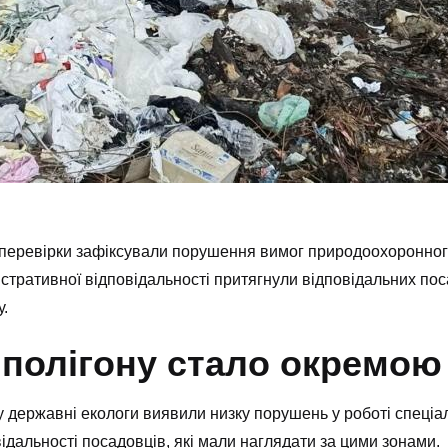
ас перевірки зафіксували порушення вимог природоохоронног
ністративної відповідальності притягнули відповідальних по
у.
я полігону стало окремо
ну державні екологи виявили низку порушень у роботі спеціа
ідальності посадовців, які мали наглядати за цими зонами.