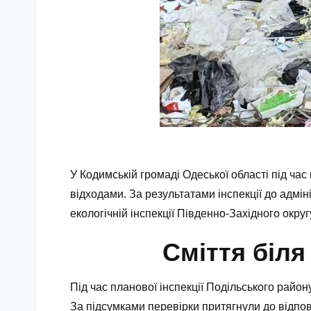
У Кодимській громаді Одеської області під ч
відходами. За результатами інспекції до адмі
екологічній інспекції Південно-Західного округ
Сміття біл
Під час планової інспекції Подільського райо
За підсумками перевірки притягнули до відпов