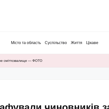
Місто та область
Суспільство
Життя
Цікаве
нне сміттєзвалище — ФОТО
афували чиновників з