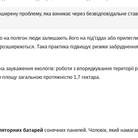
ширену проблему, яка виникає через безвідповідальне став
о на полігон люди залишають його на під’їздах або прилегл
 розширюються. Така практика підвищує ризики забруднення
на зауваження екологів: роботи з впорядкування території 
и площу загальною протяжністю 1,7 гектара.
ляторних батарей
сонячних панелей. Чоловік, який намагав