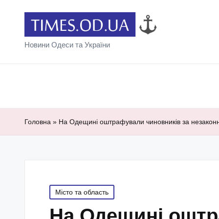
Новини Одеси та України
Головна
»
На Одещині оштрафували чиновників за незако
Posted
Місто та область
in
На Одещині оштр