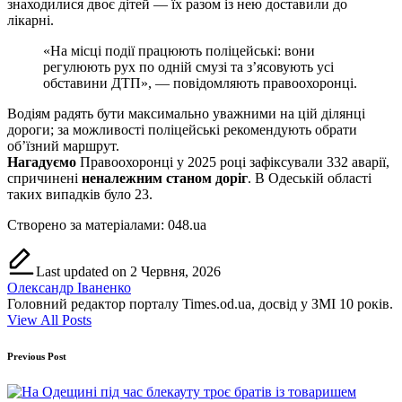
знаходилися двоє дітей — їх разом із нею доставили до
лікарні.
«На місці події працюють поліцейські: вони
регулюють рух по одній смузі та з’ясовують усі
обставини ДТП», — повідомляють правоохоронці.
Водіям радять бути максимально уважними на цій ділянці
дороги; за можливості поліцейські рекомендують обрати
об’їзний маршрут.
Нагадуємо
Правоохоронці у 2025 році зафіксували 332 аварії,
спричинені
неналежним станом доріг
. В Одеській області
таких випадків було 23.
Створено за матеріалами: 048.ua
Last updated on 2 Червня, 2026
Олександр Іваненко
Головний редактор порталу Times.od.ua, досвід у ЗМІ 10 років.
View All Posts
Post
Previous Post
navigation