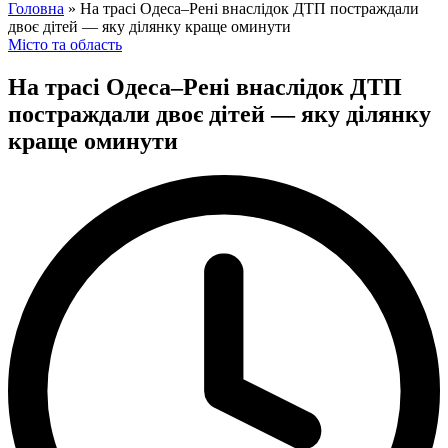
for:
Головна
»
На трасі Одеса–Рені внаслідок ДТП постраждали
двоє дітей — яку ділянку краще оминути
Posted
Місто та область
in
На трасі Одеса–Рені внаслідок ДТП
постраждали двоє дітей — яку ділянку
краще оминути