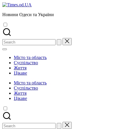
Skip
to
Новини Одеси та України
content
Search
for:
Місто та область
Суспільство
Життя
Цікаве
Місто та область
Суспільство
Життя
Цікаве
Search